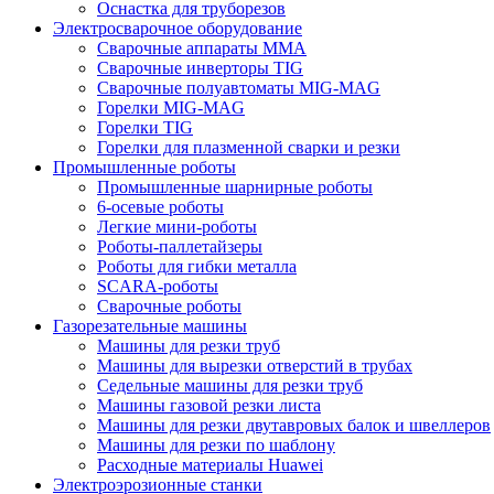
Оснастка для труборезов
Электросварочное оборудование
Сварочные аппараты MMA
Сварочные инверторы TIG
Сварочные полуавтоматы MIG-MAG
Горелки MIG-MAG
Горелки TIG
Горелки для плазменной сварки и резки
Промышленные роботы
Промышленные шарнирные роботы
6-осевые роботы
Легкие мини-роботы
Роботы-паллетайзеры
Роботы для гибки металла
SCARA-роботы
Сварочные роботы
Газорезательные машины
Машины для резки труб
Машины для вырезки отверстий в трубах
Седельные машины для резки труб
Машины газовой резки листа
Машины для резки двутавровых балок и швеллеров
Машины для резки по шаблону
Расходные материалы Huawei
Электроэрозионные станки