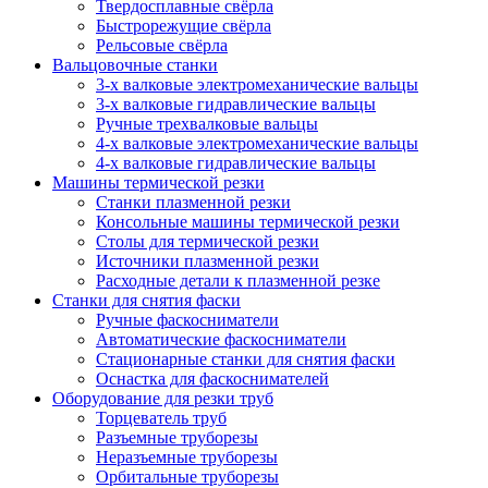
Твердосплавные свёрла
Быстрорежущие свёрла
Рельсовые свёрла
Вальцовочные станки
3-х валковые электромеханические вальцы
3-х валковые гидравлические вальцы
Ручные трехвалковые вальцы
4-х валковые электромеханические вальцы
4-х валковые гидравлические вальцы
Машины термической резки
Станки плазменной резки
Консольные машины термической резки
Столы для термической резки
Источники плазменной резки
Расходные детали к плазменной резке
Станки для снятия фаски
Ручные фаскосниматели
Автоматические фаскосниматели
Стационарные станки для снятия фаски
Оснастка для фаскоснимателей
Оборудование для резки труб
Торцеватель труб
Разъемные труборезы
Неразъемные труборезы
Орбитальные труборезы