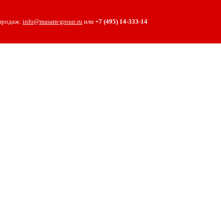
 продаж:
info@masam-group.ru
или
+7 (495) 14‑333‑14