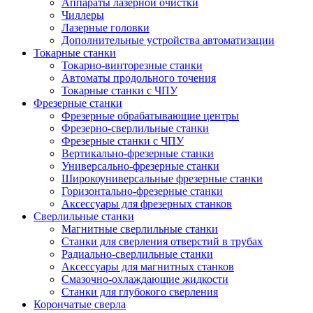
Аппараты лазерной очистки
Чиллеры
Лазерные головки
Дополнительные устройства автоматизации
Токарные станки
Токарно-винторезные станки
Автоматы продольного точения
Токарные станки с ЧПУ
Фрезерные станки
Фрезерные обрабатывающие центры
Фрезерно-сверлильные станки
Фрезерные станки с ЧПУ
Вертикально-фрезерные станки
Универсально-фрезерные станки
Широкоуниверсальные фрезерные станки
Горизонтально-фрезерные станки
Аксессуары для фрезерных станков
Сверлильные станки
Магнитные сверлильные станки
Станки для сверления отверстий в трубах
Радиально-сверлильные станки
Аксессуары для магнитных станков
Смазочно-охлаждающие жидкости
Станки для глубокого сверления
Корончатые сверла