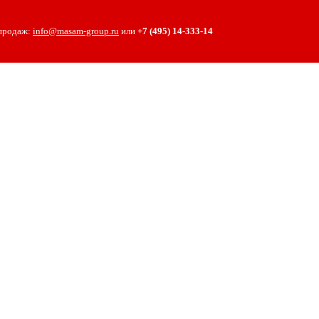
 продаж:
info@masam-group.ru
или
+7 (495) 14‑333‑14