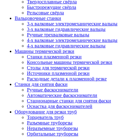
Твердосплавные свёрла
Быстрорежущие свёрла
Рельсовые свёрла
Вальцовочные станки
3-х валковые электромеханические вальцы
3-х валковые гидравлические вальцы
Ручные трехвалковые вальцы
4-х валковые электромеханические вальцы
4-х валковые гидравлические вальцы
Машины термической резки
Станки плазменной резки
Консольные машины термической резки
Столы для термической резки
Источники плазменной резки
Расходные детали к плазменной резке
Станки для снятия фаски
Ручные фаскосниматели
Автоматические фаскосниматели
Стационарные станки для снятия фаски
Оснастка для фаскоснимателей
Оборудование для резки труб
Торцеватель труб
Разъемные труборезы
Неразъемные труборезы
Орбитальные труборезы