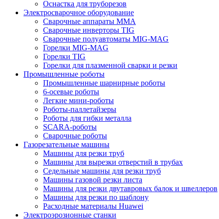
Оснастка для труборезов
Электросварочное оборудование
Сварочные аппараты MMA
Сварочные инверторы TIG
Сварочные полуавтоматы MIG-MAG
Горелки MIG-MAG
Горелки TIG
Горелки для плазменной сварки и резки
Промышленные роботы
Промышленные шарнирные роботы
6-осевые роботы
Легкие мини-роботы
Роботы-паллетайзеры
Роботы для гибки металла
SCARA-роботы
Сварочные роботы
Газорезательные машины
Машины для резки труб
Машины для вырезки отверстий в трубах
Седельные машины для резки труб
Машины газовой резки листа
Машины для резки двутавровых балок и швеллеров
Машины для резки по шаблону
Расходные материалы Huawei
Электроэрозионные станки