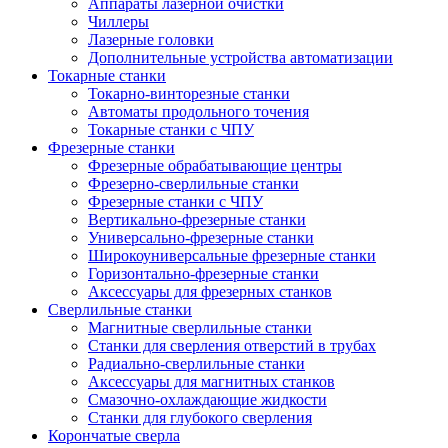
Аппараты лазерной очистки
Чиллеры
Лазерные головки
Дополнительные устройства автоматизации
Токарные станки
Токарно-винторезные станки
Автоматы продольного точения
Токарные станки с ЧПУ
Фрезерные станки
Фрезерные обрабатывающие центры
Фрезерно-сверлильные станки
Фрезерные станки с ЧПУ
Вертикально-фрезерные станки
Универсально-фрезерные станки
Широкоуниверсальные фрезерные станки
Горизонтально-фрезерные станки
Аксессуары для фрезерных станков
Сверлильные станки
Магнитные сверлильные станки
Станки для сверления отверстий в трубах
Радиально-сверлильные станки
Аксессуары для магнитных станков
Смазочно-охлаждающие жидкости
Станки для глубокого сверления
Корончатые сверла