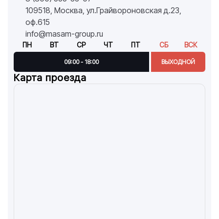
109518, Москва, ул.Грайвороновская д.23,
оф.615
info@masam-group.ru
ПН
ВТ
СР
ЧТ
ПТ
СБ
ВСК
09:00 - 18:00
ВЫХОДНОЙ
Карта проезда