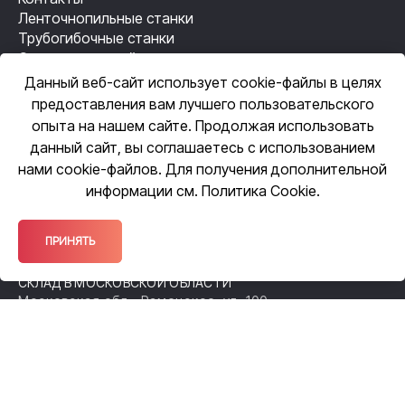
Ленточнопильные станки
Трубогибочные станки
Станки лазерной резки
Резьбонакатные станки
Данный веб-сайт использует cookie-файлы в целях
Механизация сварки
предоставления вам лучшего пользовательского
Автоматизация сварки
опыта на нашем сайте. Продолжая использовать
данный сайт, вы соглашаетесь с использованием
нами cookie-файлов. Для получения дополнительной
ЦЕНТРАЛЬНЫЙ ОФИС
информации см.
Политика Cookie
.
109518, Москва, ул. Грайвороновская,
д. 23, оф. 615
ОФИС ПРОДАЖ
ПРИНЯТЬ
140105, Московская обл., Раменское,
ул. Чугунова, 38А
СКЛАД В МОСКОВСКОЙ ОБЛАСТИ
Московская обл., Раменское, ул. 100-
й Свирской Дивизии, 52
ФИЛИАЛ В НИЖЕГОРОДСКОЙ ОБЛАСТИ
Нижний Новгород, Спортсменский
переулок, д. 12а