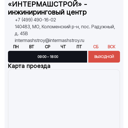
«ИНТЕРМАШСТРОЙ» -
инжиниринговый центр
+7 (499) 490-16-02
140483, МО, Коломенский р-н, пос. Радужный,
д. 45В
intermashstroy@intermashstroy.ru
ПН
ВТ
СР
ЧТ
ПТ
СБ
ВСК
09:00 – 18:00
ВЫХОДНОЙ
Карта проезда