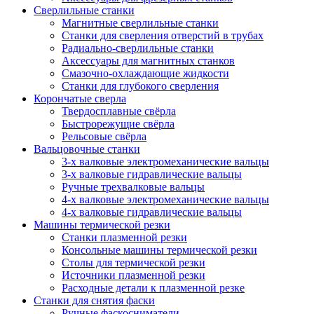
Сверлильные станки
Магнитные сверлильные станки
Станки для сверления отверстий в трубах
Радиально-сверлильные станки
Аксессуары для магнитных станков
Смазочно-охлаждающие жидкости
Станки для глубокого сверления
Корончатые сверла
Твердосплавные свёрла
Быстрорежущие свёрла
Рельсовые свёрла
Вальцовочные станки
3-х валковые электромеханические вальцы
3-х валковые гидравлические вальцы
Ручные трехвалковые вальцы
4-х валковые электромеханические вальцы
4-х валковые гидравлические вальцы
Машины термической резки
Станки плазменной резки
Консольные машины термической резки
Столы для термической резки
Источники плазменной резки
Расходные детали к плазменной резке
Станки для снятия фаски
Ручные фаскосниматели