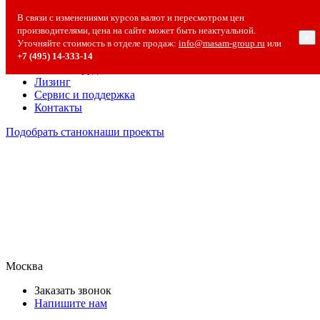
О компании
В связи с изменениями курсов валют и пересмотром цен
О компании
производителями, цена на сайте может быть неактуальной.
×
Полезная информация
Уточняйте стоимость в отделе продаж:
info@masam-group.ru
или
Вакансии
+7 (495) 14‑333‑14
Сотрудничество
Лизинг
Сервис и поддержка
Контакты
Подобрать станок
наши проекты
Москва
Заказать звонок
Напишите нам