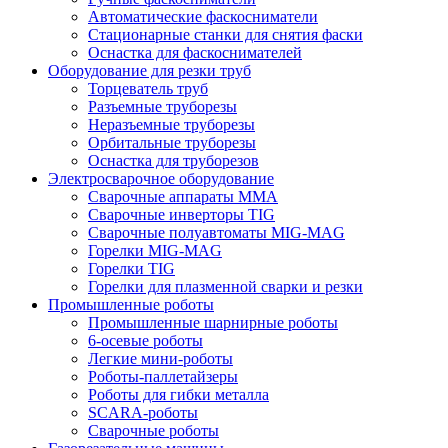
Автоматические фаскосниматели
Стационарные станки для снятия фаски
Оснастка для фаскоснимателей
Оборудование для резки труб
Торцеватель труб
Разъемные труборезы
Неразъемные труборезы
Орбитальные труборезы
Оснастка для труборезов
Электросварочное оборудование
Сварочные аппараты MMA
Сварочные инверторы TIG
Сварочные полуавтоматы MIG-MAG
Горелки MIG-MAG
Горелки TIG
Горелки для плазменной сварки и резки
Промышленные роботы
Промышленные шарнирные роботы
6-осевые роботы
Легкие мини-роботы
Роботы-паллетайзеры
Роботы для гибки металла
SCARA-роботы
Сварочные роботы