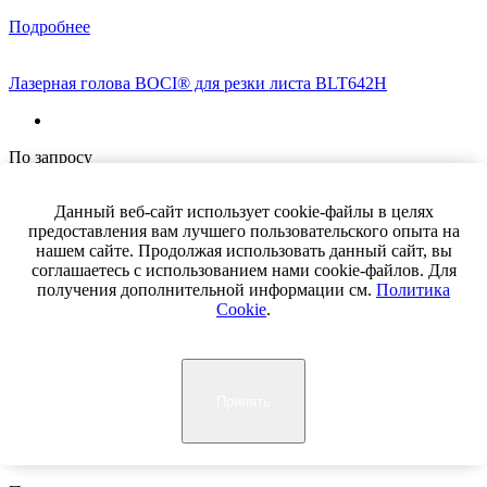
Подробнее
Лазерная голова BOCI® для резки листа BLT642H
По запросу
Подробнее
Данный веб-сайт использует cookie-файлы в целях
предоставления вам лучшего пользовательского опыта на
Лазерная голова BOCI® для резки листа со скосом BLT481
нашем сайте. Продолжая использовать данный сайт, вы
соглашаетесь с использованием нами cookie-файлов. Для
получения дополнительной информации см.
Политика
Cookie
.
По запросу
Подробнее
Принять
Лазерная голова BOCI® для резки листа со скосом BLT461