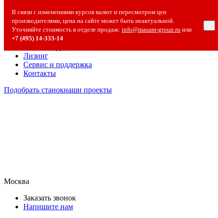
О компании
В связи с изменениями курсов валют и пересмотром цен
О компании
производителями, цена на сайте может быть неактуальной.
×
Полезная информация
Уточняйте стоимость в отделе продаж:
info@masam-group.ru
или
Вакансии
+7 (495) 14‑333‑14
Сотрудничество
Лизинг
Сервис и поддержка
Контакты
Подобрать станок
наши проекты
Москва
Заказать звонок
Напишите нам