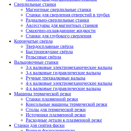
Сверлильные станки
Магнитные сверлильные станки
Станки для сверления отверстий в трубах
Радиально-сверлильные станки
Аксессуары для магнитных станков
Смазочно-охлаждающие жидкости
Станки для глубокого сверления
Корончатые сверла
Твердосплавные свёрла
Быстрорежущие свёрла
Рельсовые свёрла
Вальцовочные станки
3-х валковые электромеханические вальцы
3-х валковые гидравлические вальцы
Ручные трехвалковые вальцы
4-х валковые электромеханические вальцы
4-х валковые гидравлические вальцы
Машины термической резки
Станки плазменной резки
Консольные машины термической резки
Столы для термической резки
Источники плазменной резки
Расходные детали к плазменной резке
Станки для снятия фаски
Ручные фаскосниматели