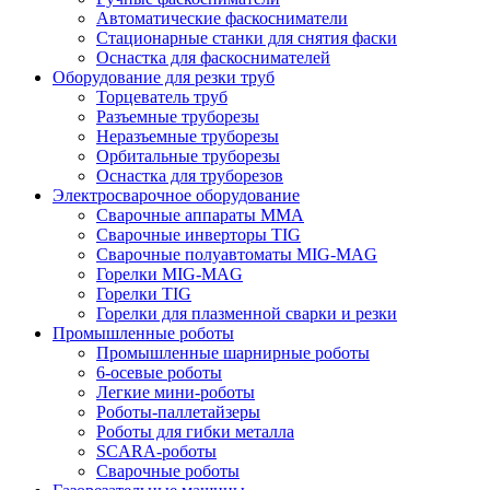
Автоматические фаскосниматели
Стационарные станки для снятия фаски
Оснастка для фаскоснимателей
Оборудование для резки труб
Торцеватель труб
Разъемные труборезы
Неразъемные труборезы
Орбитальные труборезы
Оснастка для труборезов
Электросварочное оборудование
Сварочные аппараты MMA
Сварочные инверторы TIG
Сварочные полуавтоматы MIG-MAG
Горелки MIG-MAG
Горелки TIG
Горелки для плазменной сварки и резки
Промышленные роботы
Промышленные шарнирные роботы
6-осевые роботы
Легкие мини-роботы
Роботы-паллетайзеры
Роботы для гибки металла
SCARA-роботы
Сварочные роботы