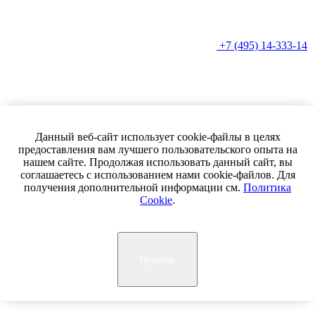
+7 (495) 14-333-14
Данный веб-сайт использует cookie-файлы в целях
предоставления вам лучшего пользовательского опыта на
+7 (800) 555-33-07
нашем сайте. Продолжая использовать данный сайт, вы
info@masam-group.ru
соглашаетесь с использованием нами cookie-файлов. Для
получения дополнительной информации см.
Политика
Cookie
.
Группа компаний «Масам» — это производственно-
технологический центр, объединивший в себя
производственную, инжиниринговую и торговую компанию
по продаже промышленного оборудования и инструмента.
Принять