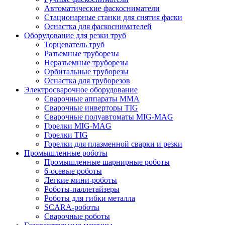
Автоматические фаскосниматели
Стационарные станки для снятия фаски
Оснастка для фаскоснимателей
Оборудование для резки труб
Торцеватель труб
Разъемные труборезы
Неразъемные труборезы
Орбитальные труборезы
Оснастка для труборезов
Электросварочное оборудование
Сварочные аппараты MMA
Сварочные инверторы TIG
Сварочные полуавтоматы MIG-MAG
Горелки MIG-MAG
Горелки TIG
Горелки для плазменной сварки и резки
Промышленные роботы
Промышленные шарнирные роботы
6-осевые роботы
Легкие мини-роботы
Роботы-паллетайзеры
Роботы для гибки металла
SCARA-роботы
Сварочные роботы