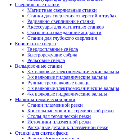
Сверлильные станки
Магнитные сверлильные станки
Станки для сверления отверстий в трубах
Радиально-сверлильные станки
Аксессуары для магнитных станков
Смазочно-охлаждающие жидкости
Станки для глубокого сверления
Корончатые сверла
Твердосплавные свёрла
Быстрорежущие свёрла
Рельсовые свёрла
Вальцовочные станки
3-х валковые электромеханические вальцы
3-х валковые гидравлические вальцы
Ручные трехвалковые вальцы
4-х валковые электромеханические вальцы
4-х валковые гидравлические вальцы
Машины термической резки
Станки плазменной резки
Консольные машины термической резки
Столы для термической резки
Источники плазменной резки
Расходные детали к плазменной резке
Станки для снятия фаски
Ручные фаскосниматели