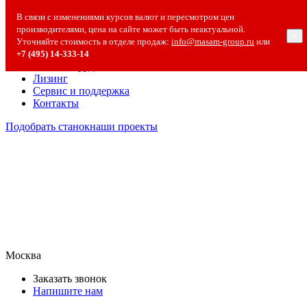
О компании
В связи с изменениями курсов валют и пересмотром цен
О компании
производителями, цена на сайте может быть неактуальной.
×
Полезная информация
Уточняйте стоимость в отделе продаж:
info@masam-group.ru
или
Вакансии
+7 (495) 14‑333‑14
Сотрудничество
Лизинг
Сервис и поддержка
Контакты
Подобрать станок
наши проекты
Москва
Заказать звонок
Напишите нам