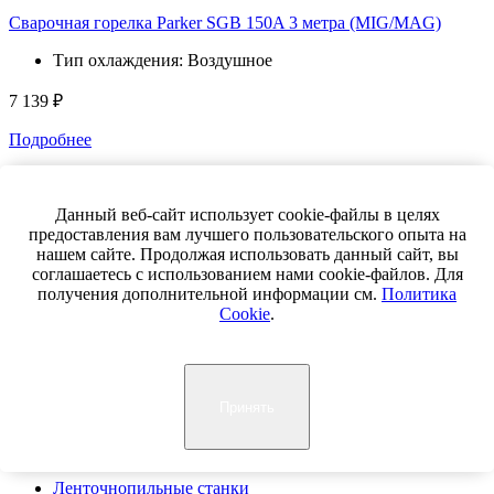
Сварочная горелка Parker SGB 150A 3 метра (MIG/MAG)
Тип охлаждения: Воздушное
7 139 ₽
Подробнее
Сварочная горелка Parker SGF 150A с гибким гусаком 3 метра
Данный веб-сайт использует cookie-файлы в целях
(MIG/MAG)
предоставления вам лучшего пользовательского опыта на
Тип охлаждения: Воздушное
нашем сайте. Продолжая использовать данный сайт, вы
соглашаетесь с использованием нами cookie-файлов. Для
получения дополнительной информации см.
Политика
8 588 ₽
Cookie
.
Подробнее
Каталог
О компании
Принять
Лизинг
Сервис и поддержка
Контакты
Ленточнопильные станки