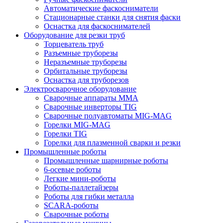
Автоматические фаскосниматели
Стационарные станки для снятия фаски
Оснастка для фаскоснимателей
Оборудование для резки труб
Торцеватель труб
Разъемные труборезы
Неразъемные труборезы
Орбитальные труборезы
Оснастка для труборезов
Электросварочное оборудование
Сварочные аппараты MMA
Сварочные инверторы TIG
Сварочные полуавтоматы MIG-MAG
Горелки MIG-MAG
Горелки TIG
Горелки для плазменной сварки и резки
Промышленные роботы
Промышленные шарнирные роботы
6-осевые роботы
Легкие мини-роботы
Роботы-паллетайзеры
Роботы для гибки металла
SCARA-роботы
Сварочные роботы