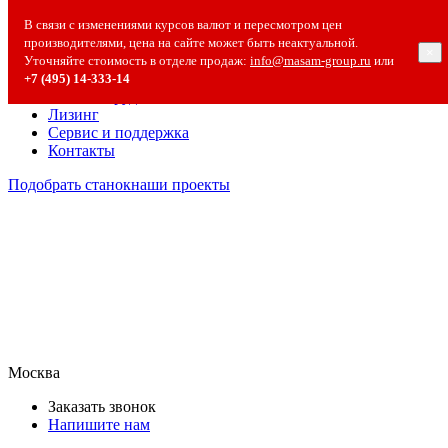
О компании
В связи с изменениями курсов валют и пересмотром цен
О компании
производителями, цена на сайте может быть неактуальной.
×
Полезная информация
Уточняйте стоимость в отделе продаж:
info@masam-group.ru
или
Вакансии
+7 (495) 14‑333‑14
Сотрудничество
Лизинг
Сервис и поддержка
Контакты
Подобрать станок
наши проекты
Москва
Заказать звонок
Напишите нам