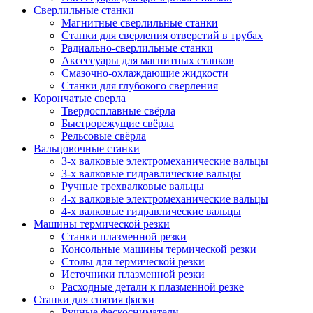
Сверлильные станки
Магнитные сверлильные станки
Станки для сверления отверстий в трубах
Радиально-сверлильные станки
Аксессуары для магнитных станков
Смазочно-охлаждающие жидкости
Станки для глубокого сверления
Корончатые сверла
Твердосплавные свёрла
Быстрорежущие свёрла
Рельсовые свёрла
Вальцовочные станки
3-х валковые электромеханические вальцы
3-х валковые гидравлические вальцы
Ручные трехвалковые вальцы
4-х валковые электромеханические вальцы
4-х валковые гидравлические вальцы
Машины термической резки
Станки плазменной резки
Консольные машины термической резки
Столы для термической резки
Источники плазменной резки
Расходные детали к плазменной резке
Станки для снятия фаски
Ручные фаскосниматели