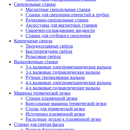
Сверлильные станки
Магнитные сверлильные станки
Станки для сверления отверстий в трубах
Радиально-сверлильные станки
Аксессуары для магнитных станков
Смазочно-охлаждающие жидкости
Станки для глубокого сверления
Корончатые сверла
Твердосплавные свёрла
Быстрорежущие свёрла
Рельсовые свёрла
Вальцовочные станки
3-х валковые электромеханические вальцы
3-х валковые гидравлические вальцы
Ручные трехвалковые вальцы
4-х валковые электромеханические вальцы
4-х валковые гидравлические вальцы
Машины термической резки
Станки плазменной резки
Консольные машины термической резки
Столы для термической резки
Источники плазменной резки
Расходные детали к плазменной резке
Станки для снятия фаски
Ручные фаскосниматели