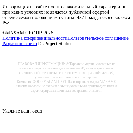
Информация на сайте носит ознакомительный характер и ни
при каких условиях не является публичной офертой,
определяемой положениями Статьи 437 Гражданского кодекса
РФ.
©MASAM GROUP, 2026
Политика конфиденциальности
Пользовательское соглашение
Разработка сайта
Di-Project.Studio
ПРАВОВАЯ ИНФОРМАЦИЯ: ® Торговые марки, указанные на
сайте и промаркированные дисклеймером ®, зарегистрированы и
являются собственностью соответствующих правообладателей,
упоминаются исключительно для справок.
Компания ООО «МАСАМ-ГРУПП» и торговая марка MASAM©
никоим образом не связана с вышеуказанными производителями и
зарегистрированными ими товарными знаками.
Укажите ваш город