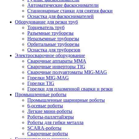
Автоматические фаскосниматели
Стационарные станки для снятия фаски
Оснастка для фаскоснимателей
Оборудование для резки труб
Торцеватель труб
Разъемные труборезы
Неразъемные труборезы
Орбитальные труборезы
Оснастка для труборезов
Электросварочное оборудование
Сварочные аппараты MMA
Сварочные инверторы TIG
Сварочные полуавтоматы MIG-MAG
Горелки MIG-MAG
Горелки TIG
Горелки для плазменной сварки и резки
Промышленные роботы
Промышленные шарнирные роботы
6-осевые роботы
Легкие мини-роботы
Роботы-паллетайзеры
Роботы для гибки металла
SCARA-роботы
Сварочные роботы