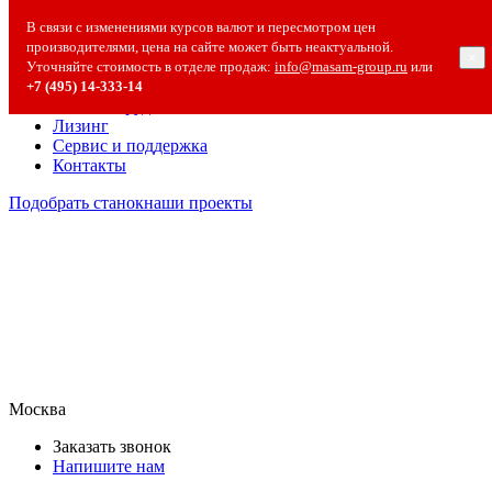
О компании
В связи с изменениями курсов валют и пересмотром цен
О компании
производителями, цена на сайте может быть неактуальной.
×
Полезная информация
Уточняйте стоимость в отделе продаж:
info@masam-group.ru
или
Вакансии
+7 (495) 14‑333‑14
Сотрудничество
Лизинг
Сервис и поддержка
Контакты
Подобрать станок
наши проекты
Москва
Заказать звонок
Напишите нам