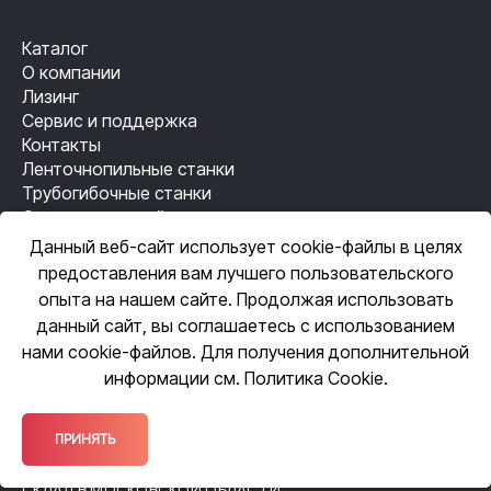
Каталог
О компании
Лизинг
Сервис и поддержка
Контакты
Ленточнопильные станки
Трубогибочные станки
Станки лазерной резки
Резьбонакатные станки
Данный веб-сайт использует cookie-файлы в целях
Механизация сварки
предоставления вам лучшего пользовательского
Автоматизация сварки
опыта на нашем сайте. Продолжая использовать
данный сайт, вы соглашаетесь с использованием
нами cookie-файлов. Для получения дополнительной
ЦЕНТРАЛЬНЫЙ ОФИС
информации см.
Политика Cookie
.
109518, Москва, ул. Грайвороновская,
д. 23, оф. 615
ОФИС ПРОДАЖ
ПРИНЯТЬ
140105, Московская обл., Раменское,
ул. Чугунова, 38А
СКЛАД В МОСКОВСКОЙ ОБЛАСТИ