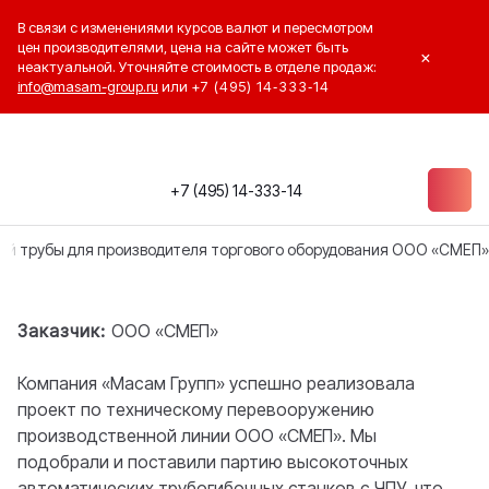
В связи с изменениями курсов валют и пересмотром
цен производителями, цена на сайте может быть
×
неактуальной. Уточняйте стоимость в отделе продаж:
info@masam-group.ru
или
+7 (495) 14‑333‑14
+7 (495) 14-333-14
ой трубы для производителя торгового оборудования ООО «СМЕП»
Заказчик:
ООО «СМЕП»
Компания «Масам Групп» успешно реализовала
проект по техническому перевооружению
производственной линии ООО «СМЕП». Мы
подобрали и поставили партию высокоточных
автоматических трубогибочных станков с ЧПУ, что