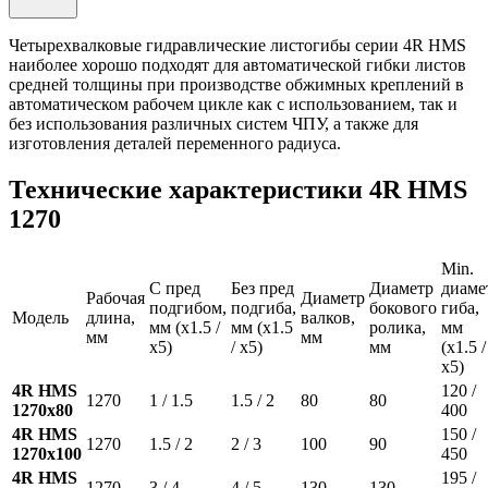
Четырехвалковые гидравлические листогибы серии 4R HMS
наиболее хорошо подходят для автоматической гибки листов
средней толщины при производстве обжимных креплений в
автоматическом рабочем цикле как с использованием, так и
без использования различных систем ЧПУ, а также для
изготовления деталей переменного радиуса.
Технические характеристики 4R HMS
1270
Min.
С пред
Без пред
Диаметр
диаме
Рабочая
Диаметр
подгибом,
подгиба,
бокового
гиба,
Модель
длина,
валков,
мм (x1.5 /
мм (x1.5
ролика,
мм
мм
мм
x5)
/ x5)
мм
(x1.5 /
x5)
4R HMS
120 /
1270
1 / 1.5
1.5 / 2
80
80
1270x80
400
4R HMS
150 /
1270
1.5 / 2
2 / 3
100
90
1270x100
450
4R HMS
195 /
1270
3 / 4
4 / 5
130
130