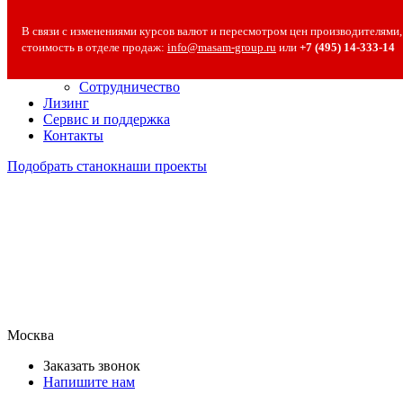
О компании
В связи с изменениями курсов валют и пересмотром цен производителями,
О компании
стоимость в отделе продаж:
info@masam-group.ru
или
+7 (495) 14‑333‑14
Полезная информация
Вакансии
Сотрудничество
Лизинг
Сервис и поддержка
Контакты
Подобрать станок
наши проекты
Москва
Заказать звонок
Напишите нам