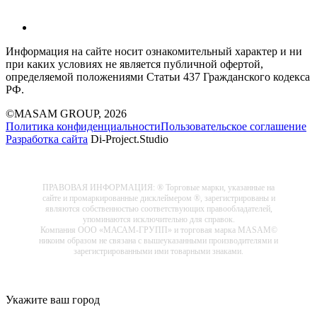
Информация на сайте носит ознакомительный характер и ни
при каких условиях не является публичной офертой,
определяемой положениями Статьи 437 Гражданского кодекса
РФ.
©MASAM GROUP, 2026
Политика конфиденциальности
Пользовательское соглашение
Разработка сайта
Di-Project.Studio
ПРАВОВАЯ ИНФОРМАЦИЯ: ® Торговые марки, указанные на
сайте и промаркированные дисклеймером ®, зарегистрированы и
являются собственностью соответствующих правообладателей,
упоминаются исключительно для справок.
Компания ООО «МАСАМ-ГРУПП» и торговая марка MASAM©
никоим образом не связана с вышеуказанными производителями и
зарегистрированными ими товарными знаками.
Укажите ваш город