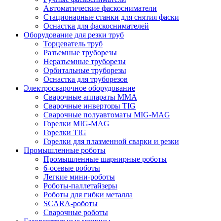
Автоматические фаскосниматели
Стационарные станки для снятия фаски
Оснастка для фаскоснимателей
Оборудование для резки труб
Торцеватель труб
Разъемные труборезы
Неразъемные труборезы
Орбитальные труборезы
Оснастка для труборезов
Электросварочное оборудование
Сварочные аппараты MMA
Сварочные инверторы TIG
Сварочные полуавтоматы MIG-MAG
Горелки MIG-MAG
Горелки TIG
Горелки для плазменной сварки и резки
Промышленные роботы
Промышленные шарнирные роботы
6-осевые роботы
Легкие мини-роботы
Роботы-паллетайзеры
Роботы для гибки металла
SCARA-роботы
Сварочные роботы