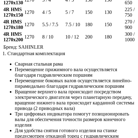
1270x130
650
4R HMS
225 /
1270
4 / 5
5 / 7
150
130
1270x150
750
4R HMS
270 /
1270
5.5 / 7.5
7.5 / 10
180
150
1270x180
900
4R HMS
300 /
1270
8 / 10
10 / 12
200
180
1270x200
1000
Бренд:
SAHINLER
1. Стандартная комплектация
Сварная стальная рама
Перемещение прижимного вала осуществляется
благодаря гидравлическим поршням
Перемещение боковых валов осуществляется линейно-
пирамидально благодаря гидравлическим поршням
Вращение верхнего вала происходит посредством
электрического двигателя через планетарную передачу,
вращение нижнего вала происходит карданной системы
привода (2 приводных вала)
Три цифровых индикатора помогут позиционировать
валы для обеспечения точности размеров конечного
изделия
Для удобства снятия готового изделия на станке
предусмотрен откидной торец с гидравлическим