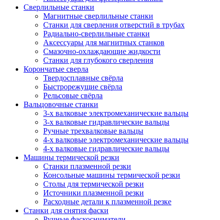
Сверлильные станки
Магнитные сверлильные станки
Станки для сверления отверстий в трубах
Радиально-сверлильные станки
Аксессуары для магнитных станков
Смазочно-охлаждающие жидкости
Станки для глубокого сверления
Корончатые сверла
Твердосплавные свёрла
Быстрорежущие свёрла
Рельсовые свёрла
Вальцовочные станки
3-х валковые электромеханические вальцы
3-х валковые гидравлические вальцы
Ручные трехвалковые вальцы
4-х валковые электромеханические вальцы
4-х валковые гидравлические вальцы
Машины термической резки
Станки плазменной резки
Консольные машины термической резки
Столы для термической резки
Источники плазменной резки
Расходные детали к плазменной резке
Станки для снятия фаски
Ручные фаскосниматели