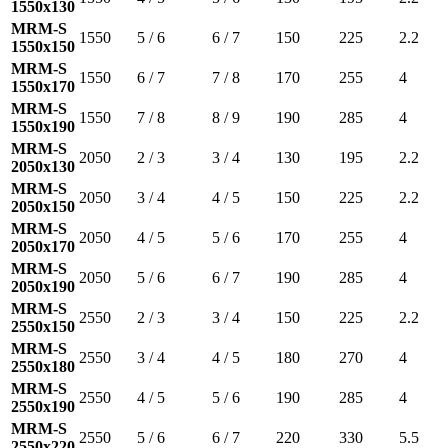
1550x130
MRM-S
1550
5 / 6
6 / 7
150
225
2.2
1550x150
MRM-S
1550
6 / 7
7 / 8
170
255
4
1550x170
MRM-S
1550
7 / 8
8 / 9
190
285
4
1550x190
MRM-S
2050
2 / 3
3 / 4
130
195
2.2
2050x130
MRM-S
2050
3 / 4
4 / 5
150
225
2.2
2050x150
MRM-S
2050
4 / 5
5 / 6
170
255
4
2050x170
MRM-S
2050
5 / 6
6 / 7
190
285
4
2050x190
MRM-S
2550
2 / 3
3 / 4
150
225
2.2
2550x150
MRM-S
2550
3 / 4
4 / 5
180
270
4
2550x180
MRM-S
2550
4 / 5
5 / 6
190
285
4
2550x190
MRM-S
2550
5 / 6
6 / 7
220
330
5.5
2550x220