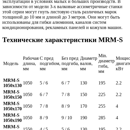
эксплуатации в условиях малых и больших производств. В
зависимости от модели 3-х валковые ассиметричные станки
этой серии могут гнуть листовую сталь различных марок
толщиной до 10 мм и длиной до 3 метров. Они могут быть
использованы для гибки алюминия, каналов систем
кондиционирования, рекламных панелей и кожухов машин.
Технические характеристики MRM-S
Min.
Рабочая
С пред
Без пред
Диаметр
Мощно
диаметр
Модель
длина,
подгибом,
подгиба,
валов,
двигат
гиба,
мм
мм
мм
мм
кВт
мм
MRM-S
1050
5 / 6
6 / 7
130
195
2.2
1050x130
MRM-S
1050
6 / 7
7 / 8
150
225
2.2
1050x150
MRM-S
1050
7 / 8
8 / 9
170
255
4
1050x170
MRM-S
1050
8 / 9
9 / 10
190
285
4
1050x190
MRM-S
1550
4 / 5
5 / 6
130
195
2.2