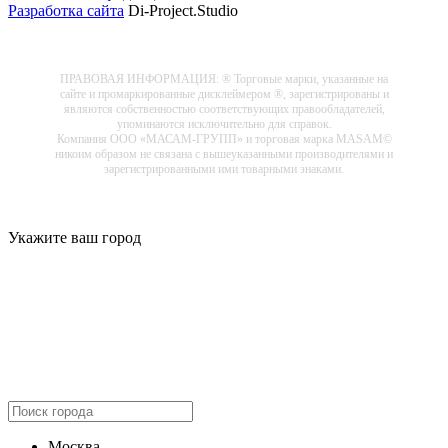
Разработка сайта
Di-Project.Studio
ПРАВОВАЯ ИНФОРМАЦИЯ: ® Торговые марки, указанные на
сайте и промаркированные дисклеймером ®, зарегистрированы и
являются собственностью соответствующих правообладателей,
упоминаются исключительно для справок.
Компания ООО «МАСАМ-ГРУПП» и торговая марка MASAM©
никоим образом не связана с вышеуказанными производителями и
зарегистрированными ими товарными знаками.
Укажите ваш город
Москва