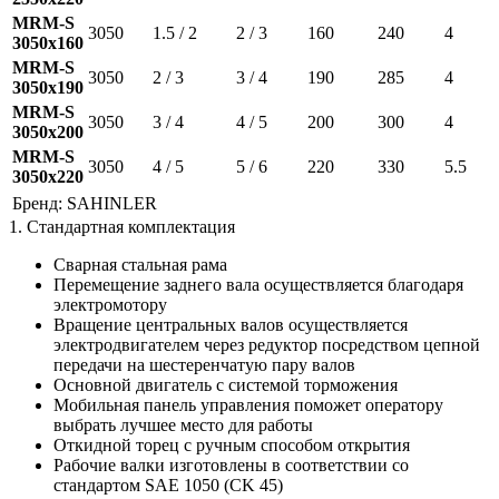
MRM-S
3050
1.5 / 2
2 / 3
160
240
4
3050x160
MRM-S
3050
2 / 3
3 / 4
190
285
4
3050x190
MRM-S
3050
3 / 4
4 / 5
200
300
4
3050x200
MRM-S
3050
4 / 5
5 / 6
220
330
5.5
3050x220
Бренд:
SAHINLER
1. Стандартная комплектация
Сварная стальная рама
Перемещение заднего вала осуществляется благодаря
электромотору
Вращение центральных валов осуществляется
электродвигателем через редуктор посредством цепной
передачи на шестеренчатую пару валов
Основной двигатель с системой торможения
Мобильная панель управления поможет оператору
выбрать лучшее место для работы
Откидной торец с ручным способом открытия
Рабочие валки изготовлены в соответствии со
стандартом SAE 1050 (CK 45)