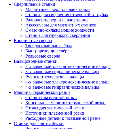
Сверлильные станки
Магнитные сверлильные станки
Станки для сверления отверстий в трубах
Радиально-сверлильные станки
Аксессуары для магнитных станков
Смазочно-охлаждающие жидкости
Станки для глубокого сверления
Корончатые сверла
Твердосплавные свёрла
Быстрорежущие свёрла
Рельсовые свёрла
Вальцовочные станки
3-х валковые электромеханические вальцы
3-х валковые гидравлические вальцы
Ручные трехвалковые вальцы
4-х валковые электромеханические вальцы
4-х валковые гидравлические вальцы
Машины термической резки
Станки плазменной резки
Консольные машины термической резки
Столы для термической резки
Источники плазменной резки
Расходные детали к плазменной резке
Станки для снятия фаски
Ручные фаскосниматели