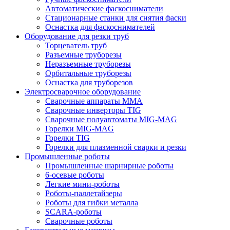
Автоматические фаскосниматели
Стационарные станки для снятия фаски
Оснастка для фаскоснимателей
Оборудование для резки труб
Торцеватель труб
Разъемные труборезы
Неразъемные труборезы
Орбитальные труборезы
Оснастка для труборезов
Электросварочное оборудование
Сварочные аппараты MMA
Сварочные инверторы TIG
Сварочные полуавтоматы MIG-MAG
Горелки MIG-MAG
Горелки TIG
Горелки для плазменной сварки и резки
Промышленные роботы
Промышленные шарнирные роботы
6-осевые роботы
Легкие мини-роботы
Роботы-паллетайзеры
Роботы для гибки металла
SCARA-роботы
Сварочные роботы