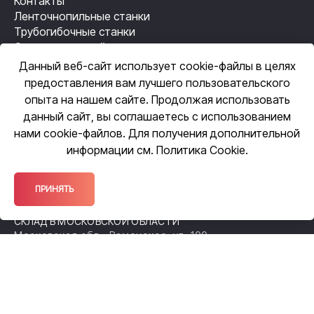
Контакты
Ленточнопильные станки
Трубогибочные станки
Станки лазерной резки
Резьбонакатные станки
Данный веб-сайт использует cookie-файлы в целях
Механизация сварки
предоставления вам лучшего пользовательского
Автоматизация сварки
опыта на нашем сайте. Продолжая использовать
данный сайт, вы соглашаетесь с использованием
нами cookie-файлов. Для получения дополнительной
ЦЕНТРАЛЬНЫЙ ОФИС
информации см.
Политика Cookie
.
109518, Москва, ул. Грайвороновская,
д. 23, оф. 615
ОФИС ПРОДАЖ
ПРИНЯТЬ
140105, Московская обл., Раменское,
ул. Чугунова, 38А
СКЛАД В МОСКОВСКОЙ ОБЛАСТИ
Московская обл., Раменское, ул. 100-
й Свирской Дивизии, 52
ФИЛИАЛ В НИЖЕГОРОДСКОЙ ОБЛАСТИ
Нижний Новгород, Спортсменский
переулок, д. 12а