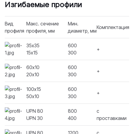
Изгибаемые профили
Вид
Макс. сечение
Мин.
Комплектация
профиля
профиля, мм
диаметр, мм
35х35
600
+
15х15
300
60х10
600
+
20х10
300
100х15
600
+
50х10
300
UPN 80
800
с
UPN 30
400
проставками
UPN 80
1200
с