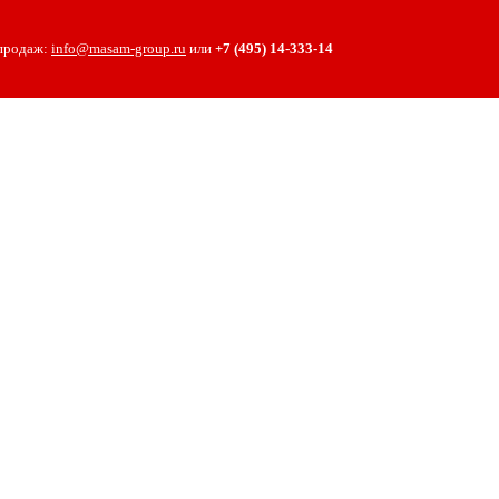
 продаж:
info@masam-group.ru
или
+7 (495) 14‑333‑14