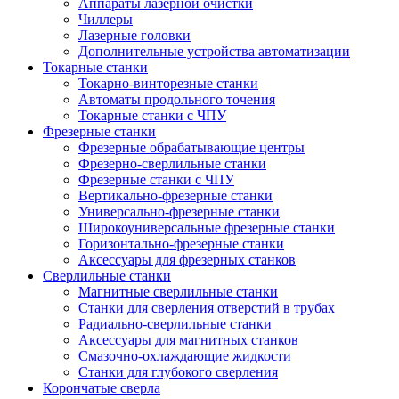
Аппараты лазерной очистки
Чиллеры
Лазерные головки
Дополнительные устройства автоматизации
Токарные станки
Токарно-винторезные станки
Автоматы продольного точения
Токарные станки с ЧПУ
Фрезерные станки
Фрезерные обрабатывающие центры
Фрезерно-сверлильные станки
Фрезерные станки с ЧПУ
Вертикально-фрезерные станки
Универсально-фрезерные станки
Широкоуниверсальные фрезерные станки
Горизонтально-фрезерные станки
Аксессуары для фрезерных станков
Сверлильные станки
Магнитные сверлильные станки
Станки для сверления отверстий в трубах
Радиально-сверлильные станки
Аксессуары для магнитных станков
Смазочно-охлаждающие жидкости
Станки для глубокого сверления
Корончатые сверла