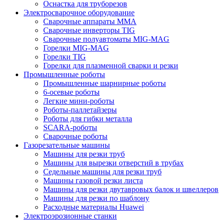
Оснастка для труборезов
Электросварочное оборудование
Сварочные аппараты MMA
Сварочные инверторы TIG
Сварочные полуавтоматы MIG-MAG
Горелки MIG-MAG
Горелки TIG
Горелки для плазменной сварки и резки
Промышленные роботы
Промышленные шарнирные роботы
6-осевые роботы
Легкие мини-роботы
Роботы-паллетайзеры
Роботы для гибки металла
SCARA-роботы
Сварочные роботы
Газорезательные машины
Машины для резки труб
Машины для вырезки отверстий в трубах
Седельные машины для резки труб
Машины газовой резки листа
Машины для резки двутавровых балок и швеллеров
Машины для резки по шаблону
Расходные материалы Huawei
Электроэрозионные станки