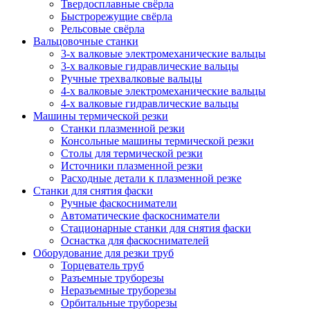
Твердосплавные свёрла
Быстрорежущие свёрла
Рельсовые свёрла
Вальцовочные станки
3-х валковые электромеханические вальцы
3-х валковые гидравлические вальцы
Ручные трехвалковые вальцы
4-х валковые электромеханические вальцы
4-х валковые гидравлические вальцы
Машины термической резки
Станки плазменной резки
Консольные машины термической резки
Столы для термической резки
Источники плазменной резки
Расходные детали к плазменной резке
Станки для снятия фаски
Ручные фаскосниматели
Автоматические фаскосниматели
Стационарные станки для снятия фаски
Оснастка для фаскоснимателей
Оборудование для резки труб
Торцеватель труб
Разъемные труборезы
Неразъемные труборезы
Орбитальные труборезы