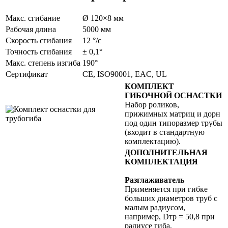
Макс. сгибание
Ø 120×8 мм
Рабочая длина
5000 мм
Скорость сгибания
12 °/с
Точность сгибания
± 0,1°
Макс. степень изгиба
190°
Сертификат
CE, ISO90001, EAC, UL
КОМПЛЕКТ
ГИБОЧНОЙ ОСНАСТКИ
Набор роликов,
прижимных матриц и дорн
под один типоразмер трубы
(входит в стандартную
комплектацию).
ДОПОЛНИТЕЛЬНАЯ
КОМПЛЕКТАЦИЯ
Разглаживатель
Применяется при гибке
больших диаметров труб с
малым радиусом,
например, Dтр = 50,8 при
радиусе гиба,