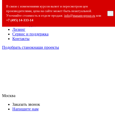
О компании
В связи с изменениями курсов валют и пересмотром цен
О компании
производителями, цена на сайте может быть неактуальной.
×
Полезная информация
Уточняйте стоимость в отделе продаж:
info@masam-group.ru
или
Вакансии
+7 (495) 14‑333‑14
Сотрудничество
Лизинг
Сервис и поддержка
Контакты
Подобрать станок
наши проекты
Москва
Заказать звонок
Напишите нам