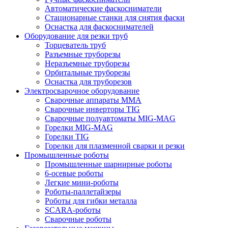
Автоматические фаскосниматели
Стационарные станки для снятия фаски
Оснастка для фаскоснимателей
Оборудование для резки труб
Торцеватель труб
Разъемные труборезы
Неразъемные труборезы
Орбитальные труборезы
Оснастка для труборезов
Электросварочное оборудование
Сварочные аппараты MMA
Сварочные инверторы TIG
Сварочные полуавтоматы MIG-MAG
Горелки MIG-MAG
Горелки TIG
Горелки для плазменной сварки и резки
Промышленные роботы
Промышленные шарнирные роботы
6-осевые роботы
Легкие мини-роботы
Роботы-паллетайзеры
Роботы для гибки металла
SCARA-роботы
Сварочные роботы