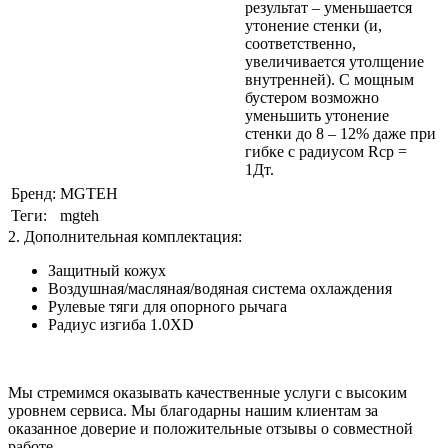
результат – уменьшается
утонение стенки (и,
соответственно,
увеличивается утолщение
внутренней). С мощным
бустером возможно
уменьшить утонение
стенки до 8 – 12% даже при
гибке с радиусом Rср =
1Дт.
Бренд:
MGTEH
Теги:
mgteh
2. Дополнительная комплектация:
Защитный кожух
Воздушная/масляная/водяная система охлаждения
Рулевые тяги для опорного рычага
Радиус изгиба 1.0XD
Мы стремимся оказывать качественные услуги с высоким
уровнем сервиса. Мы благодарны нашим клиентам за
оказанное доверие и положительные отзывы о совместной
работе.