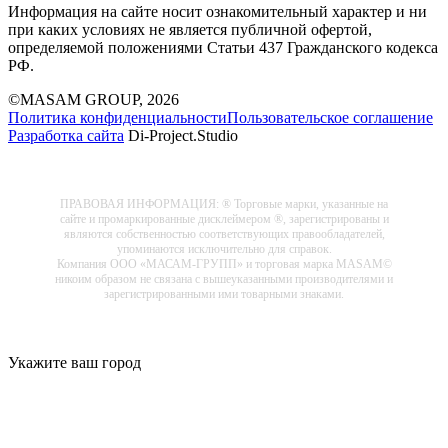
Информация на сайте носит ознакомительный характер и ни
при каких условиях не является публичной офертой,
определяемой положениями Статьи 437 Гражданского кодекса
РФ.
©MASAM GROUP, 2026
Политика конфиденциальности
Пользовательское соглашение
Разработка сайта
Di-Project.Studio
ПРАВОВАЯ ИНФОРМАЦИЯ: ® Торговые марки, указанные на
сайте и промаркированные дисклеймером ®, зарегистрированы и
являются собственностью соответствующих правообладателей,
упоминаются исключительно для справок.
Компания ООО «МАСАМ-ГРУПП» и торговая марка MASAM©
никоим образом не связана с вышеуказанными производителями и
зарегистрированными ими товарными знаками.
Укажите ваш город