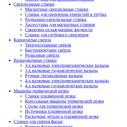
Сверлильные станки
Магнитные сверлильные станки
Станки для сверления отверстий в трубах
Радиально-сверлильные станки
Аксессуары для магнитных станков
Смазочно-охлаждающие жидкости
Станки для глубокого сверления
Корончатые сверла
Твердосплавные свёрла
Быстрорежущие свёрла
Рельсовые свёрла
Вальцовочные станки
3-х валковые электромеханические вальцы
3-х валковые гидравлические вальцы
Ручные трехвалковые вальцы
4-х валковые электромеханические вальцы
4-х валковые гидравлические вальцы
Машины термической резки
Станки плазменной резки
Консольные машины термической резки
Столы для термической резки
Источники плазменной резки
Расходные детали к плазменной резке
Станки для снятия фаски
Ручные фаскосниматели