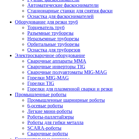
Автоматические фаскосниматели
Стационарные станки для снятия фаски
Оснастка для фаскоснимателей
Оборудование для резки труб
Торцеватель труб
Разъемные труборезы
Неразъемные труборезы
Орбитальные труборезы
Оснастка для труборезов
Электросварочное оборудование
Сварочные аппараты MMA
Сварочные инверторы TIG
Сварочные полуавтоматы MIG-MAG
Горелки MIG-MAG
Горелки TIG
Горелки для плазменной сварки и резки
Промышленные роботы
Промышленные шарнирные роботы
6-осевые роботы
Легкие мини-роботы
Роботы-паллетайзеры
Роботы для гибки металла
SCARA-роботы
Сварочные роботы