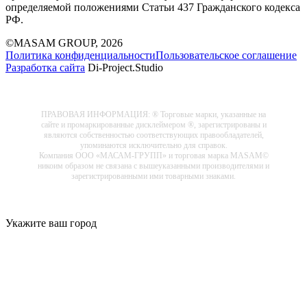
определяемой положениями Статьи 437 Гражданского кодекса
РФ.
©MASAM GROUP, 2026
Политика конфиденциальности
Пользовательское соглашение
Разработка сайта
Di-Project.Studio
ПРАВОВАЯ ИНФОРМАЦИЯ: ® Торговые марки, указанные на
сайте и промаркированные дисклеймером ®, зарегистрированы и
являются собственностью соответствующих правообладателей,
упоминаются исключительно для справок.
Компания ООО «МАСАМ-ГРУПП» и торговая марка MASAM©
никоим образом не связана с вышеуказанными производителями и
зарегистрированными ими товарными знаками.
Укажите ваш город