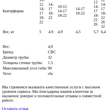
12
12
14-
14-
10-12
14-
14-
17
14-17
17
Контрформа
14-17
17
17
18-
18-22
18-
18-22
18-
18-
22
22
22
22
26
26
32
Вес, кг
5
4,9
4,9
4,5
5,7
6,4
Вес:
4,9
Бренд:
CBC
Диаметр трубы:
32
Толщина стенки трубы:
1.5
Максимальный угол гиба:
90
Теги:
cbc
Мы стремимся оказывать качественные услуги с высоким
уровнем сервиса. Мы благодарны нашим клиентам за
оказанное доверие и положительные отзывы о совместной
работе.
Оставить отзыв