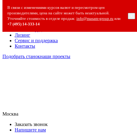
О компании
В связи с изменениями курсов валют и пересмотром цен
О компании
производителями, цена на сайте может быть неактуальной.
×
Полезная информация
Уточняйте стоимость в отделе продаж:
info@masam-group.ru
или
Вакансии
+7 (495) 14‑333‑14
Сотрудничество
Лизинг
Сервис и поддержка
Контакты
Подобрать станок
наши проекты
Москва
Заказать звонок
Напишите нам