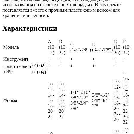
использования на строительных площадках. В комплекте
поставляется вместе с прочным пластиковым кейсом для
хранения и переноски.
Характеристики
A
B
E
F
C
D
Модель
(10-
(10-
(10-
(10-
(1/4″-7/8″)
(3/8″-7/8″)
12)
22)
26)
32)
Инструмент
+
+
+
+
+
+
010022
+
+
+
+
+
Пластиковый
кейс
010091
+
10-
10-
10-
10-
12-
12-
12-
12-
14
1/4″-5/16″
14
14-
14-
3/8″-1/2″
16-
5/8″-1/2″
16-
Форма
16
16
5/8″-3/4″
18-
3/8″-3/4″
18-
18-
18-
7/8
20
7/8″
20
20-
20-
22-
22-
22
22
26-
26
32
10-
10-
10-
12