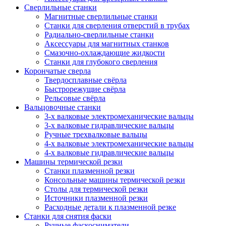
Сверлильные станки
Магнитные сверлильные станки
Станки для сверления отверстий в трубах
Радиально-сверлильные станки
Аксессуары для магнитных станков
Смазочно-охлаждающие жидкости
Станки для глубокого сверления
Корончатые сверла
Твердосплавные свёрла
Быстрорежущие свёрла
Рельсовые свёрла
Вальцовочные станки
3-х валковые электромеханические вальцы
3-х валковые гидравлические вальцы
Ручные трехвалковые вальцы
4-х валковые электромеханические вальцы
4-х валковые гидравлические вальцы
Машины термической резки
Станки плазменной резки
Консольные машины термической резки
Столы для термической резки
Источники плазменной резки
Расходные детали к плазменной резке
Станки для снятия фаски
Ручные фаскосниматели