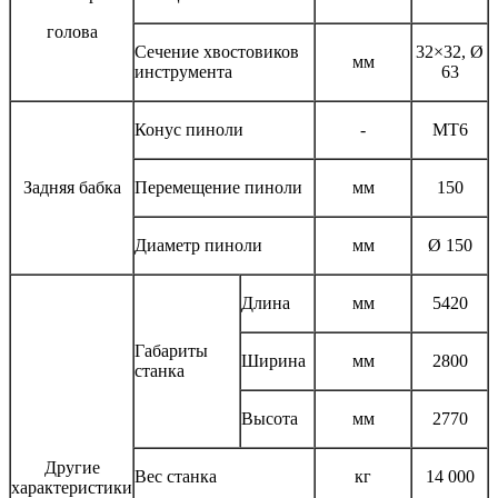
голова
Сечение хвостовиков
32×32, Ø
мм
инструмента
63
Конус пиноли
-
МТ6
Задняя бабка
Перемещение пиноли
мм
150
Диаметр пиноли
мм
Ø 150
Длина
мм
5420
Габариты
Ширина
мм
2800
станка
Высота
мм
2770
Другие
Вес станка
кг
14 000
характеристики