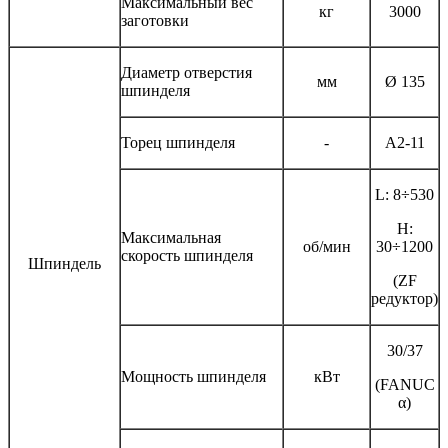
Максимальный вес
кг
3000
заготовки
Диаметр отверстия
мм
Ø 135
шпинделя
Торец шпинделя
-
А2-11
L: 8÷530
H:
Максимальная
об/мин
30÷1200
скорость шпинделя
Шпиндель
(ZF
редуктор)
30/37
Мощность шпинделя
кВт
(FANUC
α)