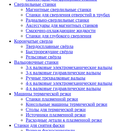
Сверлильные станки
Магнитные сверлильные станки
Станки для сверления отверстий в трубах
Радиально-сверлильные станки
Аксессуары для магнитных станков
Смазочно-охлаждающие жидкости
Станки для глубокого сверления
Корончатые сверла
Твердосплавные свёрла
Быстрорежущие свёрла
Рельсовые свёрла
Вальцовочные станки
3-х валковые электромеханические вальцы
3-х валковые гидравлические вальцы
Ручные трехвалковые вальцы
4-х валковые электромеханические вальцы
4-х валковые гидравлические вальцы
Машины термической резки
Станки плазменной резки
Консольные машины термической резки
Столы для термической резки
Источники плазменной резки
Расходные детали к плазменной резке
Станки для снятия фаски
Ручные фаскосниматели