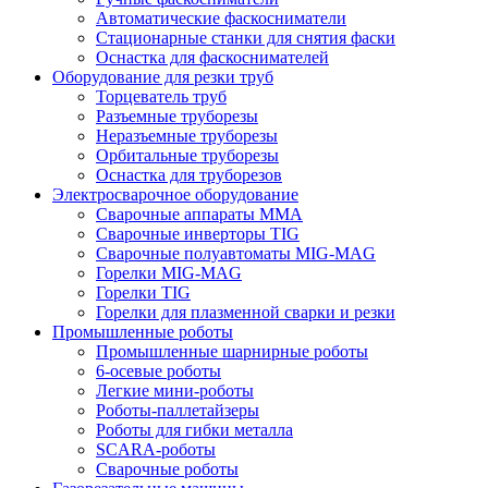
Автоматические фаскосниматели
Стационарные станки для снятия фаски
Оснастка для фаскоснимателей
Оборудование для резки труб
Торцеватель труб
Разъемные труборезы
Неразъемные труборезы
Орбитальные труборезы
Оснастка для труборезов
Электросварочное оборудование
Сварочные аппараты MMA
Сварочные инверторы TIG
Сварочные полуавтоматы MIG-MAG
Горелки MIG-MAG
Горелки TIG
Горелки для плазменной сварки и резки
Промышленные роботы
Промышленные шарнирные роботы
6-осевые роботы
Легкие мини-роботы
Роботы-паллетайзеры
Роботы для гибки металла
SCARA-роботы
Сварочные роботы