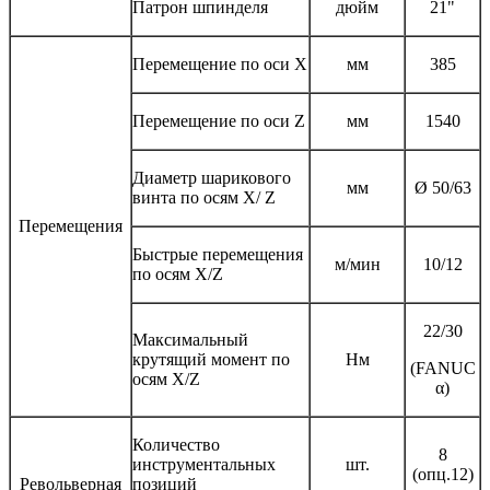
Патрон шпинделя
дюйм
21"
Перемещение по оси X
мм
385
Перемещение по оси Z
мм
1540
Диаметр шарикового
мм
Ø 50/63
винта по осям X/ Z
Перемещения
Быстрые перемещения
м/мин
10/12
по осям X/Z
22/30
Максимальный
крутящий момент по
Нм
(FANUC
осям X/Z
α)
Количество
8
инструментальных
шт.
(опц.12)
Револьверная
позиций