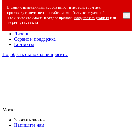
О компании
В связи с изменениями курсов валют и пересмотром цен
О компании
производителями, цена на сайте может быть неактуальной.
×
Полезная информация
Уточняйте стоимость в отделе продаж:
info@masam-group.ru
или
Вакансии
+7 (495) 14‑333‑14
Сотрудничество
Лизинг
Сервис и поддержка
Контакты
Подобрать станок
наши проекты
Москва
Заказать звонок
Напишите нам