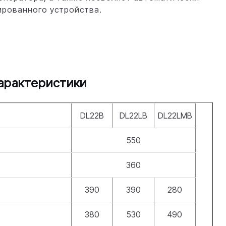
ированного устройства.
арактеристики
DL22B
DL22LB
DL22LMB
550
360
390
390
280
380
530
490