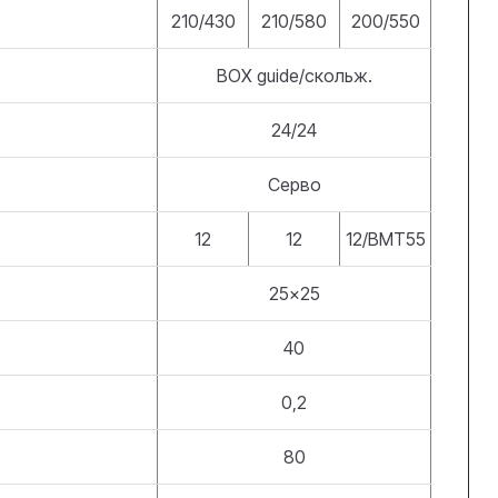
210/430
210/580
200/550
BOX guide/скольж.
24/24
Серво
12
12
12/ВМТ55
25x25
40
0,2
80