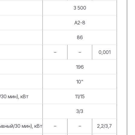
3 500
А2-8
86
–
–
0,001
196
10"
30 мин), кВт
11/15
3/3
вный/30 мин), кВт
–
–
2,2/3,7