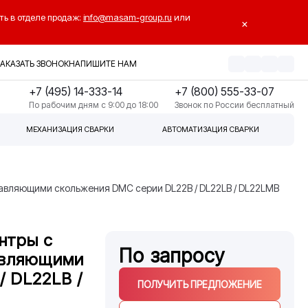
ть в отделе продаж:
info@masam-group.ru
или
×
ЗАКАЗАТЬ ЗВОНОК
НАПИШИТЕ НАМ
+7 (495) 14-333-14
+7 (800) 555-33-07
По рабочим дням с 9:00 до 18:00
Звонок по России бесплатный
МЕХАНИЗАЦИЯ СВАРКИ
АВТОМАТИЗАЦИЯ СВАРКИ
авляющими скольжения DMC серии DL22B / DL22LB / DL22LMB
нтры с
По запросу
авляющими
/ DL22LB /
ПОЛУЧИТЬ ПРЕДЛОЖЕНИЕ