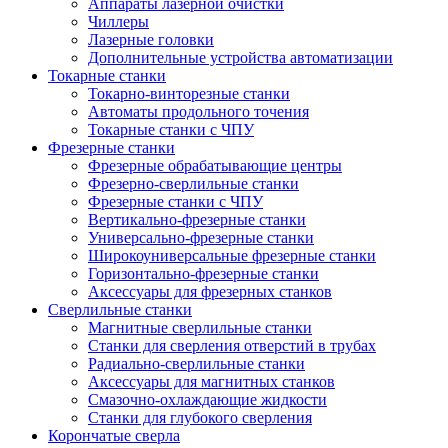
Аппараты лазерной очистки
Чиллеры
Лазерные головки
Дополнительные устройства автоматизации
Токарные станки
Токарно-винторезные станки
Автоматы продольного точения
Токарные станки с ЧПУ
Фрезерные станки
Фрезерные обрабатывающие центры
Фрезерно-сверлильные станки
Фрезерные станки с ЧПУ
Вертикально-фрезерные станки
Универсально-фрезерные станки
Широкоуниверсальные фрезерные станки
Горизонтально-фрезерные станки
Аксессуары для фрезерных станков
Сверлильные станки
Магнитные сверлильные станки
Станки для сверления отверстий в трубах
Радиально-сверлильные станки
Аксессуары для магнитных станков
Смазочно-охлаждающие жидкости
Станки для глубокого сверления
Корончатые сверла