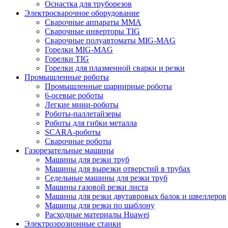
Оснастка для труборезов
Электросварочное оборудование
Сварочные аппараты MMA
Сварочные инверторы TIG
Сварочные полуавтоматы MIG-MAG
Горелки MIG-MAG
Горелки TIG
Горелки для плазменной сварки и резки
Промышленные роботы
Промышленные шарнирные роботы
6-осевые роботы
Легкие мини-роботы
Роботы-паллетайзеры
Роботы для гибки металла
SCARA-роботы
Сварочные роботы
Газорезательные машины
Машины для резки труб
Машины для вырезки отверстий в трубах
Седельные машины для резки труб
Машины газовой резки листа
Машины для резки двутавровых балок и швеллеров
Машины для резки по шаблону
Расходные материалы Huawei
Электроэрозионные станки