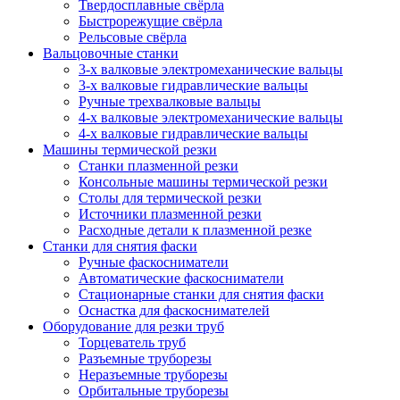
Твердосплавные свёрла
Быстрорежущие свёрла
Рельсовые свёрла
Вальцовочные станки
3-х валковые электромеханические вальцы
3-х валковые гидравлические вальцы
Ручные трехвалковые вальцы
4-х валковые электромеханические вальцы
4-х валковые гидравлические вальцы
Машины термической резки
Станки плазменной резки
Консольные машины термической резки
Столы для термической резки
Источники плазменной резки
Расходные детали к плазменной резке
Станки для снятия фаски
Ручные фаскосниматели
Автоматические фаскосниматели
Стационарные станки для снятия фаски
Оснастка для фаскоснимателей
Оборудование для резки труб
Торцеватель труб
Разъемные труборезы
Неразъемные труборезы
Орбитальные труборезы