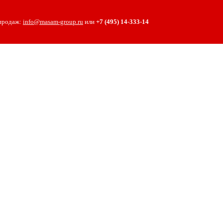
 продаж:
info@masam-group.ru
или
+7 (495) 14‑333‑14