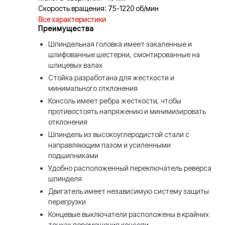
Скорость вращения: 75-1220 об/мин
Все характеристики
Преимущества
Шпиндельная головка имеет закаленные и
шлифованные шестерни, смонтированные на
шлицевых валах
Стойка разработана для жесткости и
минимального отклонения
Консоль имеет ребра жесткости, чтобы
противостоять напряжению и минимизировать
отклонения
Шпиндель из высокоуглеродистой стали с
направляющим пазом и усиленными
подшипниками
Удобно расположенный переключатель реверса
шпинделя
Двигатель имеет независимую систему защиты
перегрузки
Концевые выключатели расположены в крайних
точках перемещения консоли