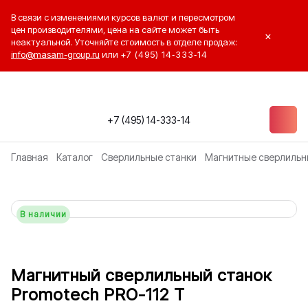
В связи с изменениями курсов валют и пересмотром
цен производителями, цена на сайте может быть
×
неактуальной. Уточняйте стоимость в отделе продаж:
info@masam-group.ru
или
+7 (495) 14‑333‑14
+7 (495) 14-333-14
Главная
Каталог
Сверлильные станки
Магнитные сверлильн
В наличии
Магнитный сверлильный станок
Promotech PRO-112 T