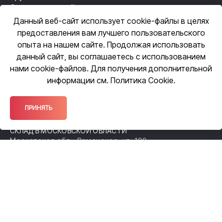
Станки лазерной резки
Резьбонакатные станки
Данный веб-сайт использует cookie-файлы в целях
Механизация сварки
предоставления вам лучшего пользовательского
Автоматизация сварки
опыта на нашем сайте. Продолжая использовать
данный сайт, вы соглашаетесь с использованием
нами cookie-файлов. Для получения дополнительной
ЦЕНТРАЛЬНЫЙ ОФИС
информации см.
Политика Cookie
.
109518, Москва, ул. Грайвороновская,
д. 23, оф. 615
ОФИС ПРОДАЖ
ПРИНЯТЬ
140105, Московская обл., Раменское,
ул. Чугунова, 38А
СКЛАД В МОСКОВСКОЙ ОБЛАСТИ
Московская обл., Раменское, ул. 100-
й Свирской Дивизии, 52
ФИЛИАЛ В НИЖЕГОРОДСКОЙ ОБЛАСТИ
Нижний Новгород, Спортсменский
переулок, д. 12а
+7 (495) 14-333-14
+7 (800) 555-33-07
info@masam-group.ru