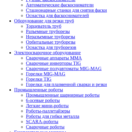
Автоматические фаскосниматели
Стационарные станки для снятия фаски
Оснастка для фаскоснимателей
Оборудование для резки труб
Торцеватель труб
Разъемные труборезы
Неразъемные труборезы
Орбитальные труборезы
Оснастка для труборезов
Электросварочное оборудование
Сварочные аппараты MMA
Сварочные инверторы TIG
Сварочные полуавтоматы MIG-MAG
Горелки MIG-MAG
Горелки TIG
Горелки для плазменной сварки и резки
Промышленные роботы
Промышленные шарнирные роботы
6-осевые роботы
Легкие мини-роботы
Роботы-паллетайзеры
Роботы для гибки металла
SCARA-роботы
Сварочные роботы