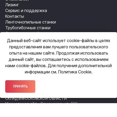
Лизинг
Сервис и поддержка
Контакты
Ленточнопильные станки
Трубогибочные станки
Станки лазерной резки
Резьбонакатные станки
Данный веб-сайт использует cookie-файлы в целях
Механизация сварки
предоставления вам лучшего пользовательского
Автоматизация сварки
опыта на нашем сайте. Продолжая использовать
данный сайт, вы соглашаетесь с использованием
нами cookie-файлов. Для получения дополнительной
ЦЕНТРАЛЬНЫЙ ОФИС
информации см.
Политика Cookie
.
109518, Москва, ул. Грайвороновская,
д. 23, оф. 615
ОФИС ПРОДАЖ
ПРИНЯТЬ
140105, Московская обл., Раменское,
ул. Чугунова, 38А
СКЛАД В МОСКОВСКОЙ ОБЛАСТИ
Московская обл., Раменское, ул. 100-
й Свирской Дивизии, 52
ФИЛИАЛ В НИЖЕГОРОДСКОЙ ОБЛАСТИ