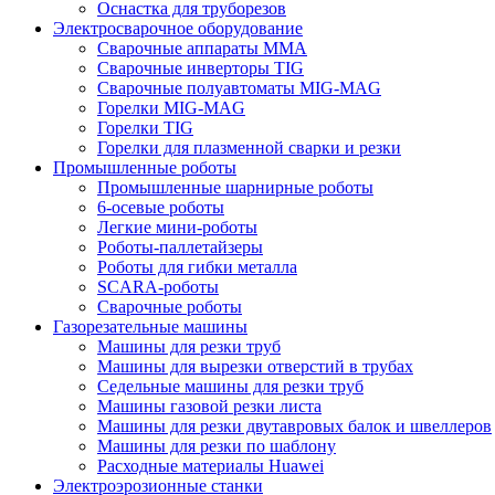
Оснастка для труборезов
Электросварочное оборудование
Сварочные аппараты MMA
Сварочные инверторы TIG
Сварочные полуавтоматы MIG-MAG
Горелки MIG-MAG
Горелки TIG
Горелки для плазменной сварки и резки
Промышленные роботы
Промышленные шарнирные роботы
6-осевые роботы
Легкие мини-роботы
Роботы-паллетайзеры
Роботы для гибки металла
SCARA-роботы
Сварочные роботы
Газорезательные машины
Машины для резки труб
Машины для вырезки отверстий в трубах
Седельные машины для резки труб
Машины газовой резки листа
Машины для резки двутавровых балок и швеллеров
Машины для резки по шаблону
Расходные материалы Huawei
Электроэрозионные станки