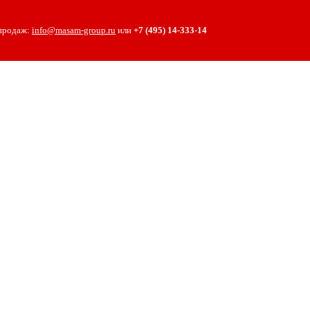
 продаж:
info@masam-group.ru
или
+7 (495) 14‑333‑14