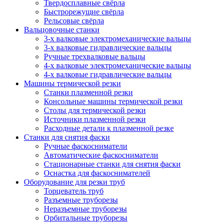
Твердосплавные свёрла
Быстрорежущие свёрла
Рельсовые свёрла
Вальцовочные станки
3-х валковые электромеханические вальцы
3-х валковые гидравлические вальцы
Ручные трехвалковые вальцы
4-х валковые электромеханические вальцы
4-х валковые гидравлические вальцы
Машины термической резки
Станки плазменной резки
Консольные машины термической резки
Столы для термической резки
Источники плазменной резки
Расходные детали к плазменной резке
Станки для снятия фаски
Ручные фаскосниматели
Автоматические фаскосниматели
Стационарные станки для снятия фаски
Оснастка для фаскоснимателей
Оборудование для резки труб
Торцеватель труб
Разъемные труборезы
Неразъемные труборезы
Орбитальные труборезы