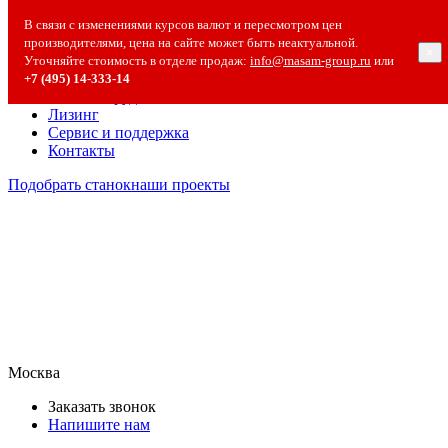
О компании
В связи с изменениями курсов валют и пересмотром цен
О компании
производителями, цена на сайте может быть неактуальной.
×
Полезная информация
Уточняйте стоимость в отделе продаж:
info@masam-group.ru
или
Вакансии
+7 (495) 14‑333‑14
Сотрудничество
Лизинг
Сервис и поддержка
Контакты
Подобрать станок
наши проекты
Москва
Заказать звонок
Напишите нам