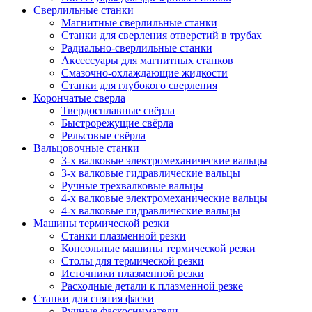
Сверлильные станки
Магнитные сверлильные станки
Станки для сверления отверстий в трубах
Радиально-сверлильные станки
Аксессуары для магнитных станков
Смазочно-охлаждающие жидкости
Станки для глубокого сверления
Корончатые сверла
Твердосплавные свёрла
Быстрорежущие свёрла
Рельсовые свёрла
Вальцовочные станки
3-х валковые электромеханические вальцы
3-х валковые гидравлические вальцы
Ручные трехвалковые вальцы
4-х валковые электромеханические вальцы
4-х валковые гидравлические вальцы
Машины термической резки
Станки плазменной резки
Консольные машины термической резки
Столы для термической резки
Источники плазменной резки
Расходные детали к плазменной резке
Станки для снятия фаски
Ручные фаскосниматели