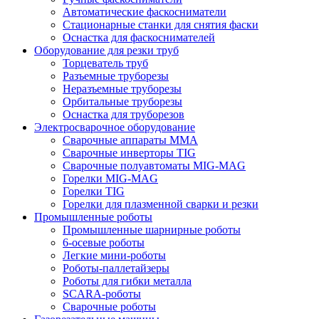
Автоматические фаскосниматели
Стационарные станки для снятия фаски
Оснастка для фаскоснимателей
Оборудование для резки труб
Торцеватель труб
Разъемные труборезы
Неразъемные труборезы
Орбитальные труборезы
Оснастка для труборезов
Электросварочное оборудование
Сварочные аппараты MMA
Сварочные инверторы TIG
Сварочные полуавтоматы MIG-MAG
Горелки MIG-MAG
Горелки TIG
Горелки для плазменной сварки и резки
Промышленные роботы
Промышленные шарнирные роботы
6-осевые роботы
Легкие мини-роботы
Роботы-паллетайзеры
Роботы для гибки металла
SCARA-роботы
Сварочные роботы