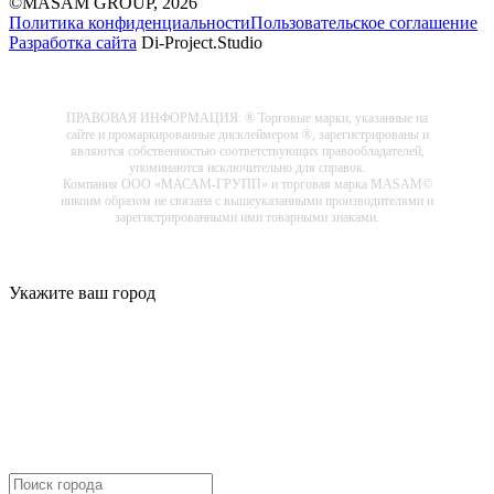
©MASAM GROUP, 2026
Политика конфиденциальности
Пользовательское соглашение
Разработка сайта
Di-Project.Studio
ПРАВОВАЯ ИНФОРМАЦИЯ: ® Торговые марки, указанные на
сайте и промаркированные дисклеймером ®, зарегистрированы и
являются собственностью соответствующих правообладателей,
упоминаются исключительно для справок.
Компания ООО «МАСАМ-ГРУПП» и торговая марка MASAM©
никоим образом не связана с вышеуказанными производителями и
зарегистрированными ими товарными знаками.
Укажите ваш город