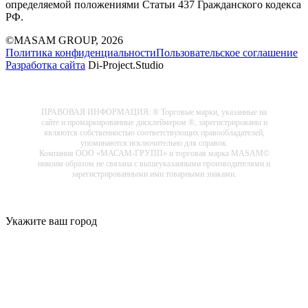
определяемой положениями Статьи 437 Гражданского кодекса
РФ.
©MASAM GROUP, 2026
Политика конфиденциальности
Пользовательское соглашение
Разработка сайта
Di-Project.Studio
ПРАВОВАЯ ИНФОРМАЦИЯ: ® Торговые марки, указанные на
сайте и промаркированные дисклеймером ®, зарегистрированы и
являются собственностью соответствующих правообладателей,
упоминаются исключительно для справок.
Компания ООО «МАСАМ-ГРУПП» и торговая марка MASAM©
никоим образом не связана с вышеуказанными производителями и
зарегистрированными ими товарными знаками.
Укажите ваш город