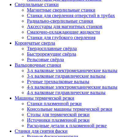
Сверлильные станки
Магнитные сверлильные станки
Станки для сверления отверстий в трубах
Радиально-сверлильные станки
Аксессуары для магнитных станков
Смазочно-охлаждающие жидкости
Станки для глубокого сверления
Корончатые сверла
Твердосплавные свёрла
Быстрорежущие свёрла
Рельсовые свёрла
Вальцовочные станки
3-х валковые электромеханические вальцы
3-х валковые гидравлические вальцы
Ручные трехвалковые вальцы
4-х валковые электромеханические вальцы
4-х валковые гидравлические вальцы
Машины термической резки
Станки плазменной резки
Консольные машины термической резки
Столы для термической резки
Источники плазменной резки
Расходные детали к плазменной резке
Станки для снятия фаски
Ручные фаскосниматели