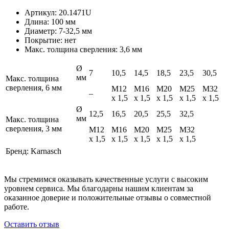
Артикул: 20.1471U
Длина: 100 мм
Диаметр: 7-32,5 мм
Покрытие: нет
Макс. толщина сверления: 3,6 мм
Ø
7
10,5
14,5
18,5
23,5
30,5
мм
Макс. толщина
сверления, 6 мм
M12
M16
M20
M25
M32
–
x 1,5
x 1,5
x 1,5
x 1,5
x 1,5
Ø
12,5
16,5
20,5
25,5
32,5
мм
Макс. толщина
сверления, 3 мм
M12
M16
M20
M25
M32
x 1,5
x 1,5
x 1,5
x 1,5
x 1,5
Бренд:
Karnasch
Мы стремимся оказывать качественные услуги с высоким
уровнем сервиса. Мы благодарны нашим клиентам за
оказанное доверие и положительные отзывы о совместной
работе.
Оставить отзыв