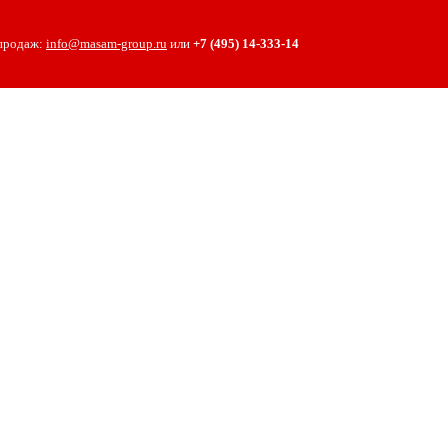
 продаж:
info@masam-group.ru
или
+7 (495) 14‑333‑14