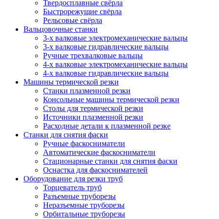
Твердосплавные свёрла
Быстрорежущие свёрла
Рельсовые свёрла
Вальцовочные станки
3-х валковые электромеханические вальцы
3-х валковые гидравлические вальцы
Ручные трехвалковые вальцы
4-х валковые электромеханические вальцы
4-х валковые гидравлические вальцы
Машины термической резки
Станки плазменной резки
Консольные машины термической резки
Столы для термической резки
Источники плазменной резки
Расходные детали к плазменной резке
Станки для снятия фаски
Ручные фаскосниматели
Автоматические фаскосниматели
Стационарные станки для снятия фаски
Оснастка для фаскоснимателей
Оборудование для резки труб
Торцеватель труб
Разъемные труборезы
Неразъемные труборезы
Орбитальные труборезы