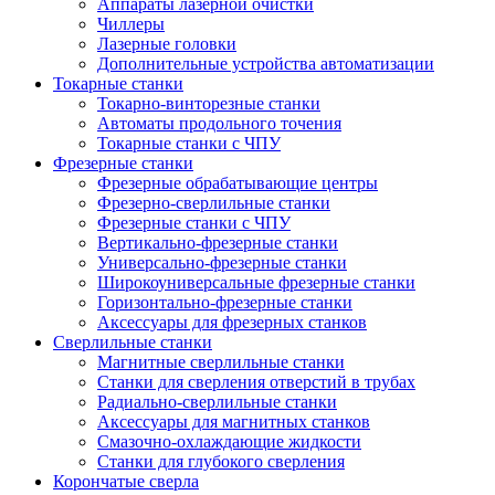
Аппараты лазерной очистки
Чиллеры
Лазерные головки
Дополнительные устройства автоматизации
Токарные станки
Токарно-винторезные станки
Автоматы продольного точения
Токарные станки с ЧПУ
Фрезерные станки
Фрезерные обрабатывающие центры
Фрезерно-сверлильные станки
Фрезерные станки с ЧПУ
Вертикально-фрезерные станки
Универсально-фрезерные станки
Широкоуниверсальные фрезерные станки
Горизонтально-фрезерные станки
Аксессуары для фрезерных станков
Сверлильные станки
Магнитные сверлильные станки
Станки для сверления отверстий в трубах
Радиально-сверлильные станки
Аксессуары для магнитных станков
Смазочно-охлаждающие жидкости
Станки для глубокого сверления
Корончатые сверла