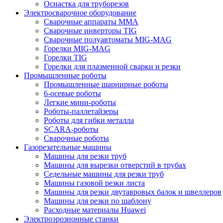
Оснастка для труборезов
Электросварочное оборудование
Сварочные аппараты MMA
Сварочные инверторы TIG
Сварочные полуавтоматы MIG-MAG
Горелки MIG-MAG
Горелки TIG
Горелки для плазменной сварки и резки
Промышленные роботы
Промышленные шарнирные роботы
6-осевые роботы
Легкие мини-роботы
Роботы-паллетайзеры
Роботы для гибки металла
SCARA-роботы
Сварочные роботы
Газорезательные машины
Машины для резки труб
Машины для вырезки отверстий в трубах
Седельные машины для резки труб
Машины газовой резки листа
Машины для резки двутавровых балок и швеллеров
Машины для резки по шаблону
Расходные материалы Huawei
Электроэрозионные станки