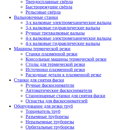
Твердосплавные свёрла
Быстрорежущие свёрла
Рельсовые свёрла
Вальцовочные станки
3-х валковые электромеханические вальцы
3-х валковые гидравлические вальцы
Ручные трехвалковые вальцы
4-х валковые электромеханические вальцы
4-х валковые гидравлические вальцы
Машины термической резки
Станки плазменной резки
Консольные машины термической резки
Столы для термической резки
Источники плазменной резки
Расходные детали к плазменной резке
Станки для снятия фаски
Ручные фаскосниматели
Автоматические фаскосниматели
Стационарные станки для снятия фаски
Оснастка для фаскоснимателей
Оборудование для резки труб
Торцеватель труб
Разъемные труборезы
Неразъемные труборезы
Орбитальные труборезы