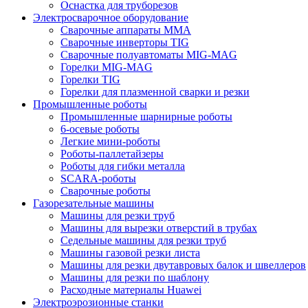
Оснастка для труборезов
Электросварочное оборудование
Сварочные аппараты MMA
Сварочные инверторы TIG
Сварочные полуавтоматы MIG-MAG
Горелки MIG-MAG
Горелки TIG
Горелки для плазменной сварки и резки
Промышленные роботы
Промышленные шарнирные роботы
6-осевые роботы
Легкие мини-роботы
Роботы-паллетайзеры
Роботы для гибки металла
SCARA-роботы
Сварочные роботы
Газорезательные машины
Машины для резки труб
Машины для вырезки отверстий в трубах
Седельные машины для резки труб
Машины газовой резки листа
Машины для резки двутавровых балок и швеллеров
Машины для резки по шаблону
Расходные материалы Huawei
Электроэрозионные станки