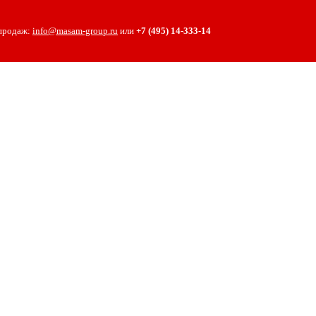
 продаж:
info@masam-group.ru
или
+7 (495) 14‑333‑14