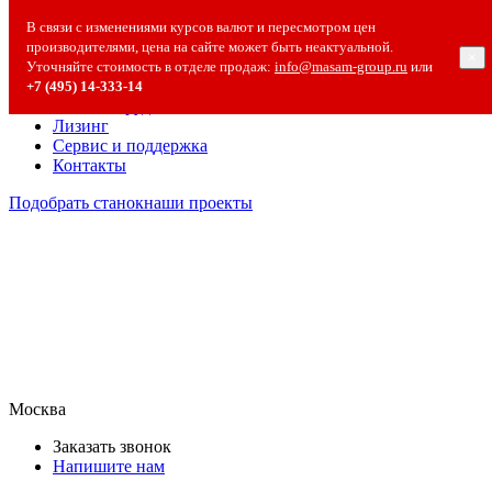
О компании
В связи с изменениями курсов валют и пересмотром цен
О компании
производителями, цена на сайте может быть неактуальной.
×
Полезная информация
Уточняйте стоимость в отделе продаж:
info@masam-group.ru
или
Вакансии
+7 (495) 14‑333‑14
Сотрудничество
Лизинг
Сервис и поддержка
Контакты
Подобрать станок
наши проекты
Москва
Заказать звонок
Напишите нам