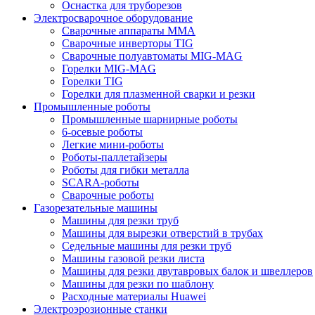
Оснастка для труборезов
Электросварочное оборудование
Сварочные аппараты MMA
Сварочные инверторы TIG
Сварочные полуавтоматы MIG-MAG
Горелки MIG-MAG
Горелки TIG
Горелки для плазменной сварки и резки
Промышленные роботы
Промышленные шарнирные роботы
6-осевые роботы
Легкие мини-роботы
Роботы-паллетайзеры
Роботы для гибки металла
SCARA-роботы
Сварочные роботы
Газорезательные машины
Машины для резки труб
Машины для вырезки отверстий в трубах
Седельные машины для резки труб
Машины газовой резки листа
Машины для резки двутавровых балок и швеллеров
Машины для резки по шаблону
Расходные материалы Huawei
Электроэрозионные станки