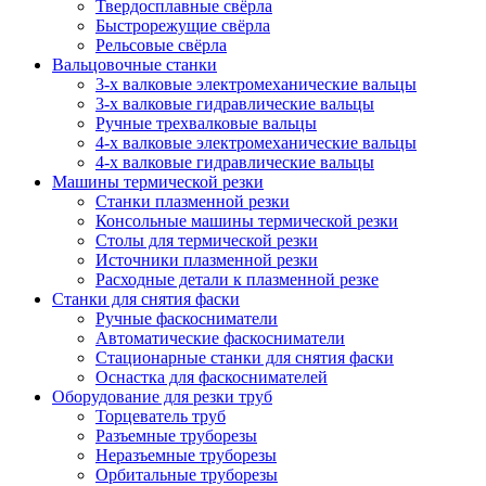
Твердосплавные свёрла
Быстрорежущие свёрла
Рельсовые свёрла
Вальцовочные станки
3-х валковые электромеханические вальцы
3-х валковые гидравлические вальцы
Ручные трехвалковые вальцы
4-х валковые электромеханические вальцы
4-х валковые гидравлические вальцы
Машины термической резки
Станки плазменной резки
Консольные машины термической резки
Столы для термической резки
Источники плазменной резки
Расходные детали к плазменной резке
Станки для снятия фаски
Ручные фаскосниматели
Автоматические фаскосниматели
Стационарные станки для снятия фаски
Оснастка для фаскоснимателей
Оборудование для резки труб
Торцеватель труб
Разъемные труборезы
Неразъемные труборезы
Орбитальные труборезы