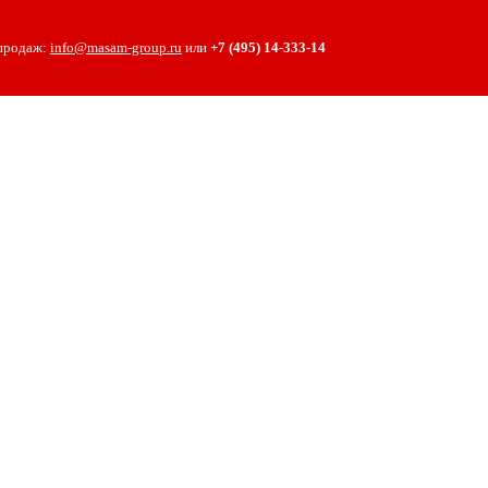
 продаж:
info@masam-group.ru
или
+7 (495) 14‑333‑14