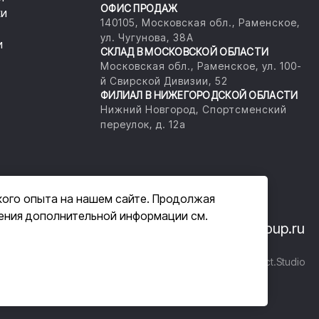
ОФИС ПРОДАЖ
ки
140105, Московская обл., Раменское,
ул. Чугунова, 38А
и
СКЛАД В МОСКОВСКОЙ ОБЛАСТИ
Московская обл., Раменское, ул. 100-
й Свирской Дивизии, 52
ФИЛИАЛ В НИЖЕГОРОДСКОЙ ОБЛАСТИ
Нижний Новгород, Спортсменский
переулок, д. 12а
кого опыта на нашем сайте. Продолжая
чения дополнительной информации см.
33-14
+7 (800) 555-33-07
info@masam-group.ru
шение
Разработка сайта
Di-Project.Studio