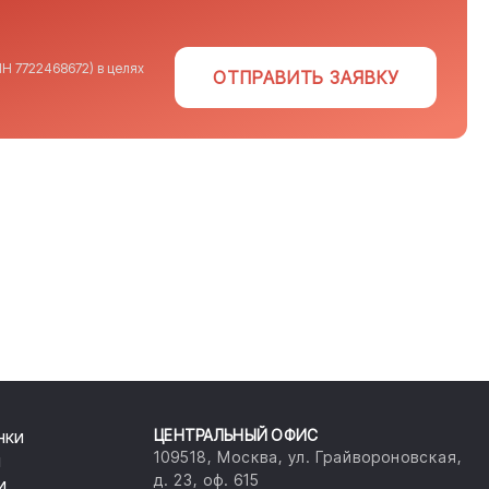
Н 7722468672) в целях
ОТПРАВИТЬ ЗАЯВКУ
нки
ЦЕНТРАЛЬНЫЙ ОФИС
109518, Москва, ул. Грайвороновская,
и
д. 23, оф. 615
и