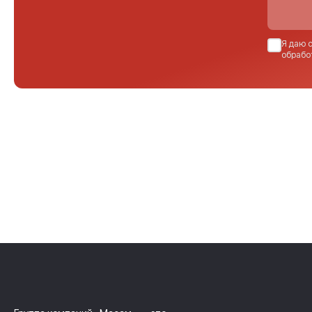
Я даю 
обрабо