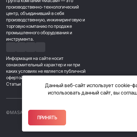
Группа компаний «Масам» — это
производственно-технологический
центр, объединивший в себя
производственную, инжиниринговую и
торговую компанию по продаже
промышленного оборудования и
инструмента.
Информация на сайте носит
ознакомительный характер и ни при
каких условиях не является публичной
офертой, определяемой положениями
Статьи 437 Гражданского кодекса РФ.
Данный веб-сайт использует cookie-ф
использовать данный сайт, вы согла
©MASAM GROUP, 2026
Политика кон
ПРИНЯТЬ