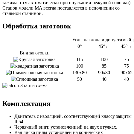
зажимаются автоматически при опускании режущей головки).
Станок модели MA всегда поставляется в исполнении со
стальной станиной.
Обработка заготовок
Углы наклона и допустимый р
0°
45°←
45°→
Вид заготовки
115
100
75
100
85
75
130x80
90x80
90x65
50
40
40
Комплектация
Двигатель с изоляцией, соответствующей классу защиты
IP54.
Червячный винт, установленный на двух втулках.
Вал диска пилы установлен на конических