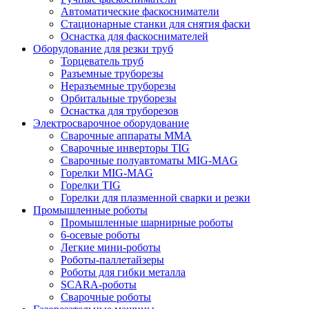
Автоматические фаскосниматели
Стационарные станки для снятия фаски
Оснастка для фаскоснимателей
Оборудование для резки труб
Торцеватель труб
Разъемные труборезы
Неразъемные труборезы
Орбитальные труборезы
Оснастка для труборезов
Электросварочное оборудование
Сварочные аппараты MMA
Сварочные инверторы TIG
Сварочные полуавтоматы MIG-MAG
Горелки MIG-MAG
Горелки TIG
Горелки для плазменной сварки и резки
Промышленные роботы
Промышленные шарнирные роботы
6-осевые роботы
Легкие мини-роботы
Роботы-паллетайзеры
Роботы для гибки металла
SCARA-роботы
Сварочные роботы