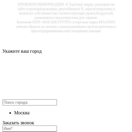
ПРАВОВАЯ ИНФОРМАЦИЯ: ® Торговые марки, указанные на
сайте и промаркированные дисклеймером ®, зарегистрированы и
являются собственностью соответствующих правообладателей,
упоминаются исключительно для справок.
Компания ООО «МАСАМ-ГРУПП» и торговая марка MASAM©
никоим образом не связана с вышеуказанными производителями и
зарегистрированными ими товарными знаками.
Укажите ваш город
Москва
Заказать звонок