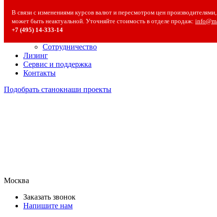
О компании
В связи с изменениями курсов валют и пересмотром цен производителями, 
О компании
может быть неактуальной. Уточняйте стоимость в отделе продаж:
info@ma
Полезная информация
+7 (495) 14‑333‑14
Вакансии
Сотрудничество
Лизинг
Сервис и поддержка
Контакты
Подобрать станок
наши проекты
Москва
Заказать звонок
Напишите нам