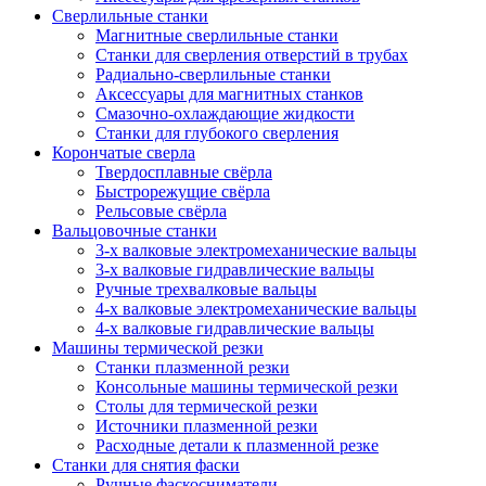
Сверлильные станки
Магнитные сверлильные станки
Станки для сверления отверстий в трубах
Радиально-сверлильные станки
Аксессуары для магнитных станков
Смазочно-охлаждающие жидкости
Станки для глубокого сверления
Корончатые сверла
Твердосплавные свёрла
Быстрорежущие свёрла
Рельсовые свёрла
Вальцовочные станки
3-х валковые электромеханические вальцы
3-х валковые гидравлические вальцы
Ручные трехвалковые вальцы
4-х валковые электромеханические вальцы
4-х валковые гидравлические вальцы
Машины термической резки
Станки плазменной резки
Консольные машины термической резки
Столы для термической резки
Источники плазменной резки
Расходные детали к плазменной резке
Станки для снятия фаски
Ручные фаскосниматели