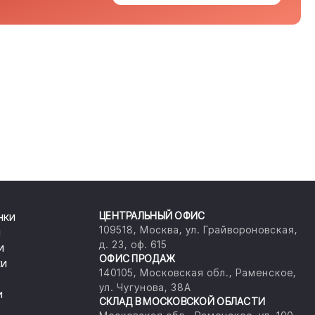
нки
ЦЕНТРАЛЬНЫЙ ОФИС
109518, Москва, ул. Грайвороновская,
и
д. 23, оф. 615
и
ОФИС ПРОДАЖ
ки
140105, Московская обл., Раменское,
ул. Чугунова, 38А
и
СКЛАД В МОСКОВСКОЙ ОБЛАСТИ