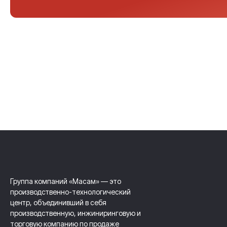
Группа компаний «Масам» — это
производственно-технологический
центр, объединивший в себя
производственную, инжиниринговую и
торговую компанию по продаже