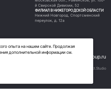
Московская обл., Раменское, ул. 100-
й Свирской Дивизии, 52
ФИЛИАЛ В НИЖЕГОРОДСКОЙ ОБЛАСТИ
Нижний Новгород, Спортсменский
переулок, д. 12а
кого опыта на нашем сайте. Продолжая
чения дополнительной информации см.
33-14
+7 (800) 555-33-07
info@masam-group.ru
шение
Разработка сайта
Di-Project.Studio
ственностью соответствующих правообладателей, упоминаются
и зарегистрированными ими товарными знаками.