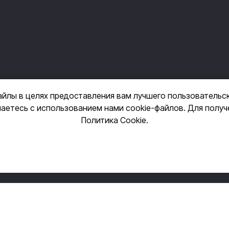
айлы в целях предоставления вам лучшего пользовательс
шаетесь с использованием нами cookie-файлов. Для полу
+7 (495) 14-3
Политика Cookie
.
фиденциальности
Пользовательское согла
е и промаркированные дисклеймером ®, зарегистрированы и являются соб
исключительно для справок.
 MASAM© никоим образом не связана с вышеуказанными производителями 