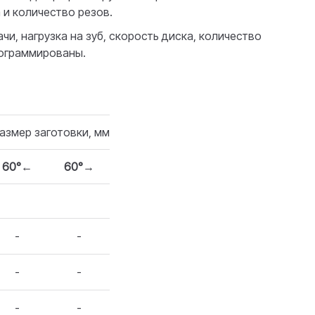
 и количество резов.
и, нагрузка на зуб, скорость диска, количество
рограммированы.
азмер заготовки, мм
60°←
60°→
-
-
-
-
-
-