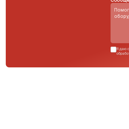
Сообще
Я даю 
обрабо