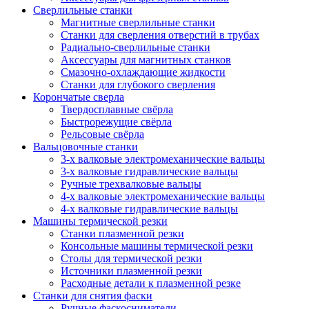
Сверлильные станки
Магнитные сверлильные станки
Станки для сверления отверстий в трубах
Радиально-сверлильные станки
Аксессуары для магнитных станков
Смазочно-охлаждающие жидкости
Станки для глубокого сверления
Корончатые сверла
Твердосплавные свёрла
Быстрорежущие свёрла
Рельсовые свёрла
Вальцовочные станки
3-х валковые электромеханические вальцы
3-х валковые гидравлические вальцы
Ручные трехвалковые вальцы
4-х валковые электромеханические вальцы
4-х валковые гидравлические вальцы
Машины термической резки
Станки плазменной резки
Консольные машины термической резки
Столы для термической резки
Источники плазменной резки
Расходные детали к плазменной резке
Станки для снятия фаски
Ручные фаскосниматели