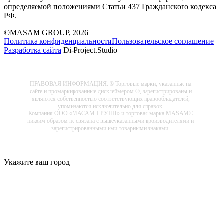
определяемой положениями Статьи 437 Гражданского кодекса
РФ.
©MASAM GROUP, 2026
Политика конфиденциальности
Пользовательское соглашение
Разработка сайта
Di-Project.Studio
ПРАВОВАЯ ИНФОРМАЦИЯ: ® Торговые марки, указанные на
сайте и промаркированные дисклеймером ®, зарегистрированы и
являются собственностью соответствующих правообладателей,
упоминаются исключительно для справок.
Компания ООО «МАСАМ-ГРУПП» и торговая марка MASAM©
никоим образом не связана с вышеуказанными производителями и
зарегистрированными ими товарными знаками.
Укажите ваш город