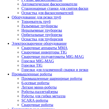
Автоматические фаскосниматели
Стационарные станки для снятия фаски
Оснастка для фаскоснимателей
Оборудование для резки труб
Торцеватель труб
Разъемные труборезы
Неразъемные труборезы
Орбитальные труборезы
Оснастка для труборезов
Электросварочное оборудование
Сварочные аппараты MMA
Сварочные инверторы TIG
Сварочные полуавтоматы MIG-MAG
Горелки MIG-MAG
Горелки TIG
Горелки для плазменной сварки и резки
Промышленные роботы
Промышленные шарнирные роботы
6-осевые роботы
Легкие мини-роботы
Роботы-паллетайзеры
Роботы для гибки металла
SCARA-роботы
Сварочные роботы