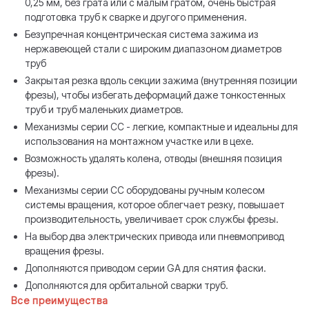
0,25 мм, без грата или с малым гратом, очень быстрая
подготовка труб к сварке и другого применения.
Безупречная концентрическая система зажима из
нержавеющей стали с широким диапазоном диаметров
труб
Закрытая резка вдоль секции зажима (внутренняя позиции
фрезы), чтобы избегать деформаций даже тонкостенных
труб и труб маленьких диаметров.
Механизмы серии СС - легкие, компактные и идеальны для
использования на монтажном участке или в цехе.
Возможность удалять колена, отводы (внешняя позиция
фрезы).
Механизмы серии СС оборудованы ручным колесом
системы вращения, которое облегчает резку, повышает
производительность, увеличивает срок службы фрезы.
На выбор два электрических привода или пневмопривод
вращения фрезы.
Дополняются приводом серии GA для снятия фаски.
Дополняются для орбитальной сварки труб.
Все преимущества