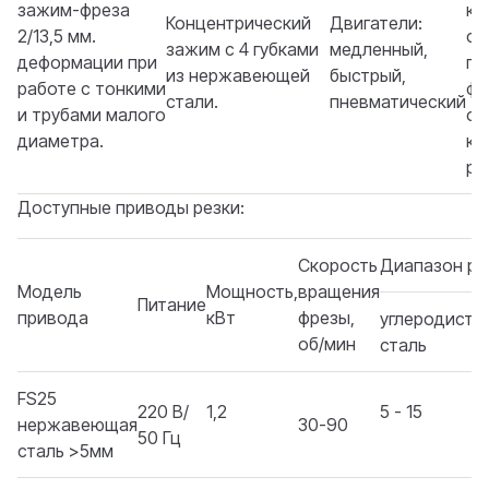
зажим-фреза
ка
Концентрический
Двигатели:
2/13,5 мм.
ст
зажим с 4 губками
медленный,
деформации при
пр
из нержавеющей
быстрый,
работе с тонкими
фр
стали.
пневматический
и трубами малого
оп
диаметра.
ка
ре
Доступные приводы резки:
Скорость
Диапазон ре
Модель
Мощность,
вращения
Питание
привода
кВт
фрезы,
углеродиста
об/мин
сталь
FS25
220 В/
1,2
5 - 15
нержавеющая
30-90
50 Гц
сталь >5мм