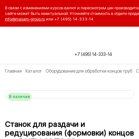
В связи с изменениями курсов валют и пересмотром цен производите
сайте может быть неактуальной. Уточняйте стоимость в отделе прода
info@masam-group.ru
или
+7 (495) 14‑333‑14
+7 (495) 14-333-14
Главная
Каталог
Оборудование для обработки концов труб
С
В наличии
Станок для раздачи и
редуцирования (формовки) концов