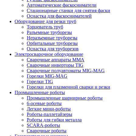
Автоматические фаскосниматели
Стационарные станки для снятия фаски
Оснастка для фаскоснимателей
Оборудование для резки труб
Торцеватель труб
Разъемные труборезы
Неразъемные труборезы
Орбитальные труборезы
Оснастка для труборезов
Электросварочное оборудование
Сварочные аппараты MMA
Сварочные инверторы TIG
Сварочные полуавтоматы MIG-MAG
Горелки MIG-MAG
Горелки TIG
Горелки для плазменной сварки и резки
Промышленные роботы
Промышленные шарнирные роботы
6-осевые роботы
Легкие мини-роботы
Роботы-паллетайзеры
Роботы для гибки металла
SCARA-роботы
Сварочные роботы