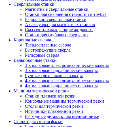
Сверлильные станки
Магнитные сверлильные станки
Станки для сверления отверстий в трубах
Радиально-сверлильные станки
Аксессуары для магнитных станков
Смазочно-охлаждающие жидкости
Станки для глубокого сверления
Корончатые сверла
Твердосплавные свёрла
Быстрорежущие свёрла
Рельсовые свёрла
Вальцовочные станки
3-х валковые электромеханические вальцы
3-х валковые гидравлические вальцы
Ручные трехвалковые вальцы
4-х валковые электромеханические вальцы
4-х валковые гидравлические вальцы
Машины термической резки
Станки плазменной резки
Консольные машины термической резки
Столы для термической резки
Источники плазменной резки
Расходные детали к плазменной резке
Станки для снятия фаски
Ручные фаскосниматели