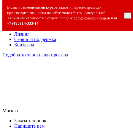
О компании
В связи с изменениями курсов валют и пересмотром цен
О компании
производителями, цена на сайте может быть неактуальной.
×
Полезная информация
Уточняйте стоимость в отделе продаж:
info@masam-group.ru
или
Вакансии
+7 (495) 14‑333‑14
Сотрудничество
Лизинг
Сервис и поддержка
Контакты
Подобрать станок
наши проекты
Москва
Заказать звонок
Напишите нам