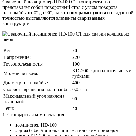
Сварочный позиционер HD-100 CT конструктивно
представляет собой поворотный стол с углом поворота
планшайбы от 0° до 90°, на котором размещаются и с заданной
точностью выставляются элементы свариваемых
конструкций.
Вес:
70
Напряжение:
220
Грузоподъемность:
100
KD-200 с дополнительными
Модель патрона:
губками
Диаметр планшайбы:
400
Скорость вращения планшайбы:
0,05 - 5
Максимальный угол наклона
90
планшайбы:
Теги:
hd
1. Стандартная комплектация
позиционер HD-100
задняя бабка/пиноль с пневматическим приводом
патрон KD-200 с дополнительными губками