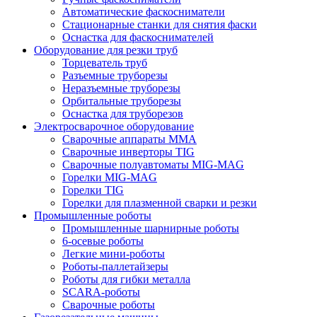
Автоматические фаскосниматели
Стационарные станки для снятия фаски
Оснастка для фаскоснимателей
Оборудование для резки труб
Торцеватель труб
Разъемные труборезы
Неразъемные труборезы
Орбитальные труборезы
Оснастка для труборезов
Электросварочное оборудование
Сварочные аппараты MMA
Сварочные инверторы TIG
Сварочные полуавтоматы MIG-MAG
Горелки MIG-MAG
Горелки TIG
Горелки для плазменной сварки и резки
Промышленные роботы
Промышленные шарнирные роботы
6-осевые роботы
Легкие мини-роботы
Роботы-паллетайзеры
Роботы для гибки металла
SCARA-роботы
Сварочные роботы