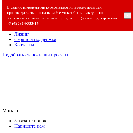
О компании
В связи с изменениями курсов валют и пересмотром цен
О компании
производителями, цена на сайте может быть неактуальной.
×
Полезная информация
Уточняйте стоимость в отделе продаж:
info@masam-group.ru
или
Вакансии
+7 (495) 14‑333‑14
Сотрудничество
Лизинг
Сервис и поддержка
Контакты
Подобрать станок
наши проекты
Москва
Заказать звонок
Напишите нам