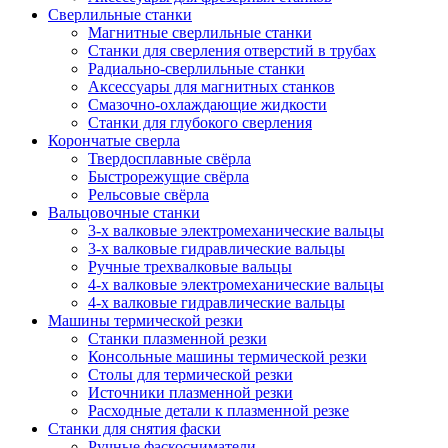
Сверлильные станки
Магнитные сверлильные станки
Станки для сверления отверстий в трубах
Радиально-сверлильные станки
Аксессуары для магнитных станков
Смазочно-охлаждающие жидкости
Станки для глубокого сверления
Корончатые сверла
Твердосплавные свёрла
Быстрорежущие свёрла
Рельсовые свёрла
Вальцовочные станки
3-х валковые электромеханические вальцы
3-х валковые гидравлические вальцы
Ручные трехвалковые вальцы
4-х валковые электромеханические вальцы
4-х валковые гидравлические вальцы
Машины термической резки
Станки плазменной резки
Консольные машины термической резки
Столы для термической резки
Источники плазменной резки
Расходные детали к плазменной резке
Станки для снятия фаски
Ручные фаскосниматели