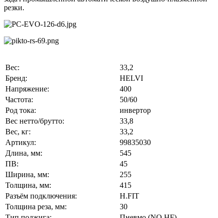
резки.
Вес:
33,2
Бренд:
HELVI
Напряжение:
400
Частота:
50/60
Род тока:
инвертор
Вес нетто/брутто:
33,8
Вес, кг:
33,2
Артикул:
99835030
Длина, мм:
545
ПВ:
45
Ширина, мм:
255
Толщина, мм:
415
Разъём подключения:
H.FIT
Толщина реза, мм:
30
Тип поджига:
Пневмо (NO HF)