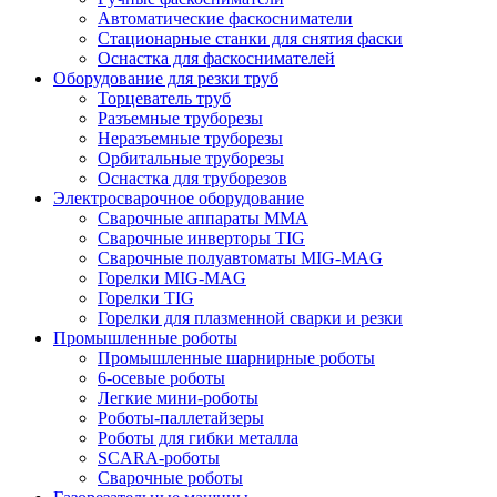
Автоматические фаскосниматели
Стационарные станки для снятия фаски
Оснастка для фаскоснимателей
Оборудование для резки труб
Торцеватель труб
Разъемные труборезы
Неразъемные труборезы
Орбитальные труборезы
Оснастка для труборезов
Электросварочное оборудование
Сварочные аппараты MMA
Сварочные инверторы TIG
Сварочные полуавтоматы MIG-MAG
Горелки MIG-MAG
Горелки TIG
Горелки для плазменной сварки и резки
Промышленные роботы
Промышленные шарнирные роботы
6-осевые роботы
Легкие мини-роботы
Роботы-паллетайзеры
Роботы для гибки металла
SCARA-роботы
Сварочные роботы