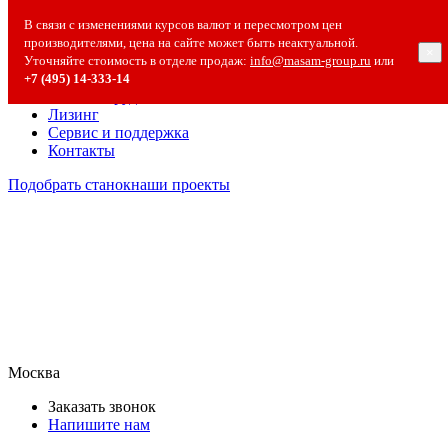
О компании
В связи с изменениями курсов валют и пересмотром цен
О компании
производителями, цена на сайте может быть неактуальной.
×
Полезная информация
Уточняйте стоимость в отделе продаж:
info@masam-group.ru
или
Вакансии
+7 (495) 14‑333‑14
Сотрудничество
Лизинг
Сервис и поддержка
Контакты
Подобрать станок
наши проекты
Москва
Заказать звонок
Напишите нам