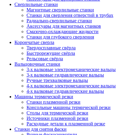
Сверлильные станки
Магнитные сверлильные станки
Станки для сверления отверстий в трубах
Радиально-сверлильные станки
Аксессуары для магнитных станков
Смазочно-охлаждающие жидкости
Станки для глубокого сверления
Корончатые сверла
Твердосплавные свёрла
Быстрорежущие свёрла
Рельсовые свёрла
Вальцовочные станки
3-х валковые электромеханические вальцы
3-х валковые гидравлические вальцы
Ручные трехвалковые вальцы
4-х валковые электромеханические вальцы
4-х валковые гидравлические вальцы
Машины термической резки
Станки плазменной резки
Консольные машины термической резки
Столы для термической резки
Источники плазменной резки
Расходные детали к плазменной резке
Станки для снятия фаски
Ручные фаскосниматели