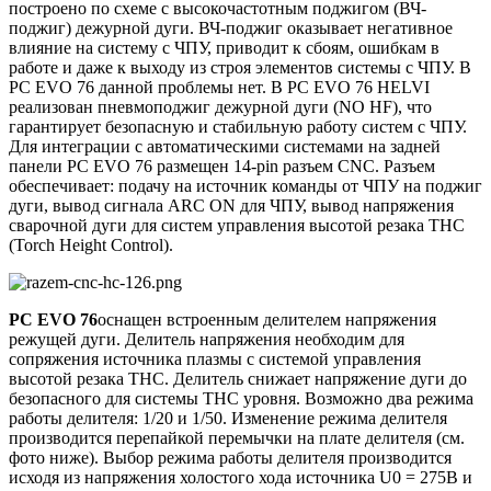
построено по схеме с высокочастотным поджигом (ВЧ-
поджиг) дежурной дуги. ВЧ-поджиг оказывает негативное
влияние на систему с ЧПУ, приводит к сбоям, ошибкам в
работе и даже к выходу из строя элементов системы с ЧПУ. В
PC EVO 76 данной проблемы нет. В PC EVO 76 HELVI
реализован пневмоподжиг дежурной дуги (NO HF), что
гарантирует безопасную и стабильную работу систем с ЧПУ.
Для интеграции с автоматическими системами на задней
панели PC EVO 76 размещен 14-pin разъем CNC. Разъем
обеспечивает: подачу на источник команды от ЧПУ на поджиг
дуги, вывод сигнала ARC ON для ЧПУ, вывод напряжения
сварочной дуги для систем управления высотой резака ТНС
(Torch Height Control).
PC EVO 76
оснащен встроенным делителем напряжения
режущей дуги. Делитель напряжения необходим для
сопряжения источника плазмы с системой управления
высотой резака ТНС. Делитель снижает напряжение дуги до
безопасного для системы ТНС уровня. Возможно два режима
работы делителя: 1/20 и 1/50. Изменение режима делителя
производится перепайкой перемычки на плате делителя (см.
фото ниже). Выбор режима работы делителя производится
исходя из напряжения холостого хода источника U0 = 275В и