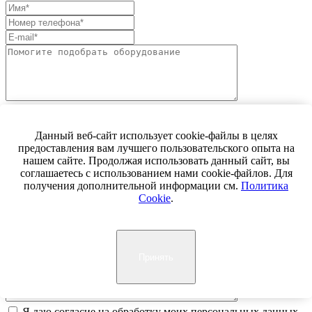
Я даю согласие на обработку моих персональных данных
ООО «МАСАМ-ГРУПП» (ИНН 7722468672) в целях
Данный веб-сайт использует cookie-файлы в целях
обработки заявки и обратной связи. Политика
предоставления вам лучшего пользовательского опыта на
конфиденциальности — по
ссылке
нашем сайте. Продолжая использовать данный сайт, вы
отправить заявку
соглашаетесь с использованием нами cookie-файлов. Для
получения дополнительной информации см.
Политика
Подобрать станок
Cookie
.
Принять
Я даю согласие на обработку моих персональных данных