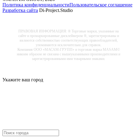
Политика конфиденциальности
Пользовательское соглашение
Разработка сайта
Di-Project.Studio
ПРАВОВАЯ ИНФОРМАЦИЯ: ® Торговые марки, указанные на
сайте и промаркированные дисклеймером ®, зарегистрированы и
являются собственностью соответствующих правообладателей,
упоминаются исключительно для справок.
Компания ООО «МАСАМ-ГРУПП» и торговая марка MASAM©
никоим образом не связана с вышеуказанными производителями и
зарегистрированными ими товарными знаками.
Укажите ваш город