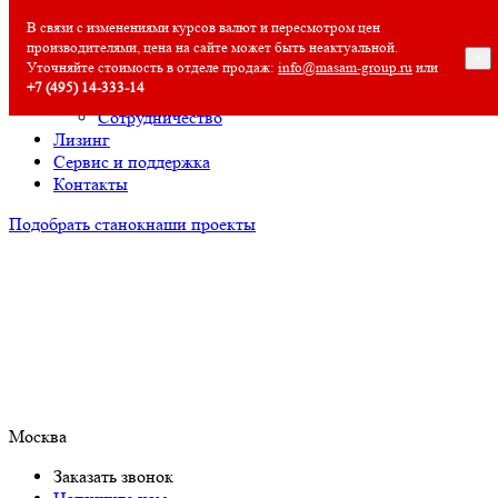
О компании
В связи с изменениями курсов валют и пересмотром цен
производителями, цена на сайте может быть неактуальной.
О компании
×
Уточняйте стоимость в отделе продаж:
info@masam-group.ru
или
Полезная информация
+7 (495) 14‑333‑14
Вакансии
Сотрудничество
Лизинг
Сервис и поддержка
Контакты
Подобрать станок
наши проекты
Москва
Заказать звонок