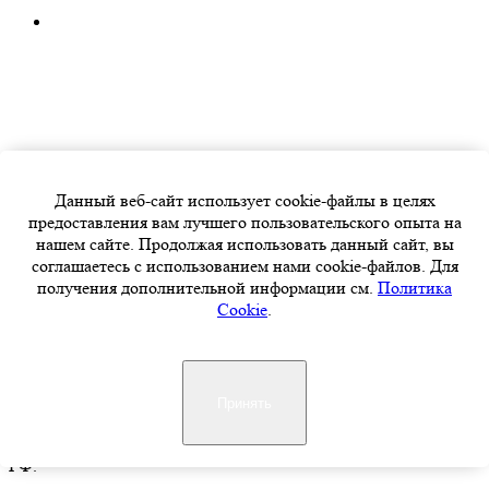
Данный веб-сайт использует cookie-файлы в целях
предоставления вам лучшего пользовательского опыта на
нашем сайте. Продолжая использовать данный сайт, вы
соглашаетесь с использованием нами cookie-файлов. Для
получения дополнительной информации см.
Политика
Cookie
.
Информация на сайте носит ознакомительный характер и ни
Принять
при каких условиях не является публичной офертой,
определяемой положениями Статьи 437 Гражданского кодекса
РФ.