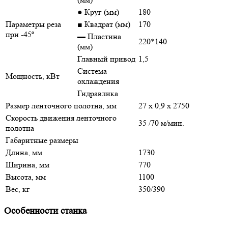
● Круг (мм)
180
Параметры реза
■ Квадрат (мм)
170
при -45º
▬ Пластина
220*140
(мм)
Главный привод
1,5
Система
Мощность, кВт
охлаждения
Гидравлика
Размер ленточного полотна, мм
27 x 0,9 x 2750
Скорость движения ленточного
35 /70 м/мин.
полотна
Габаритные размеры
Длина, мм
1730
Ширина, мм
770
Высота, мм
1100
Вес, кг
350/390
Особенности станка