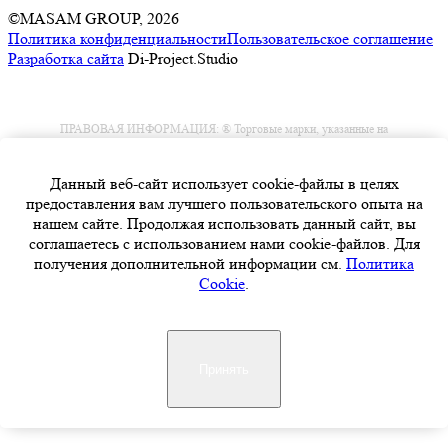
©MASAM GROUP, 2026
Политика конфиденциальности
Пользовательское соглашение
Разработка сайта
Di-Project.Studio
ПРАВОВАЯ ИНФОРМАЦИЯ: ® Торговые марки, указанные на
сайте и промаркированные дисклеймером ®, зарегистрированы и
являются собственностью соответствующих правообладателей,
упоминаются исключительно для справок.
Данный веб-сайт использует cookie-файлы в целях
Компания ООО «МАСАМ-ГРУПП» и торговая марка MASAM©
предоставления вам лучшего пользовательского опыта на
никоим образом не связана с вышеуказанными производителями и
нашем сайте. Продолжая использовать данный сайт, вы
зарегистрированными ими товарными знаками.
соглашаетесь с использованием нами cookie-файлов. Для
получения дополнительной информации см.
Политика
Cookie
.
Укажите ваш город
Принять