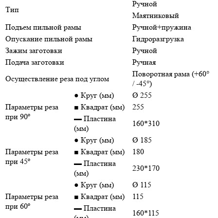
Ручной
Тип
Маятниковый
Подъем пильной рамы
Ручной+пружина
Опускание пильной рамы
Гидроразгрузка
Зажим заготовки
Ручной
Подача заготовки
Ручная
Поворотная рама (+60°
Осуществление реза под углом
/ -45°)
● Круг (мм)
Ø 255
Параметры реза
■ Квадрат (мм)
255
при 90º
▬ Пластина
160*310
(мм)
● Круг (мм)
Ø 185
Параметры реза
■ Квадрат (мм)
180
при 45º
▬ Пластина
230*170
(мм)
● Круг (мм)
Ø 115
Параметры реза
■ Квадрат (мм)
115
при 60º
▬ Пластина
160*115
(мм)