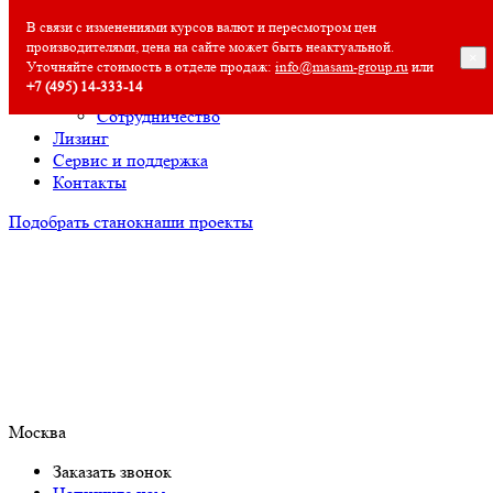
О компании
В связи с изменениями курсов валют и пересмотром цен
производителями, цена на сайте может быть неактуальной.
О компании
×
Уточняйте стоимость в отделе продаж:
info@masam-group.ru
или
Полезная информация
+7 (495) 14‑333‑14
Вакансии
Сотрудничество
Лизинг
Сервис и поддержка
Контакты
Подобрать станок
наши проекты
Москва
Заказать звонок