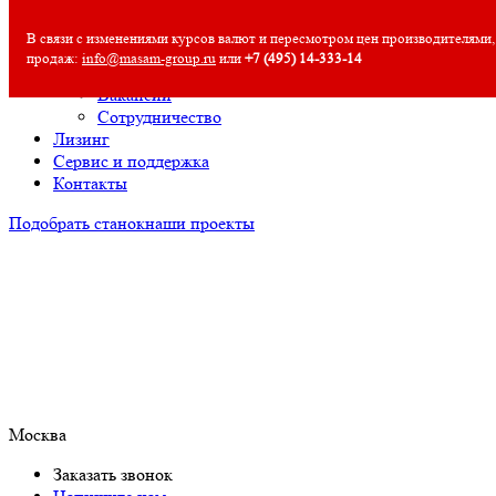
О компании
В связи с изменениями курсов валют и пересмотром цен производителями,
О компании
продаж:
info@masam-group.ru
или
+7 (495) 14‑333‑14
Полезная информация
Вакансии
Сотрудничество
Лизинг
Сервис и поддержка
Контакты
Подобрать станок
наши проекты
Москва
Заказать звонок