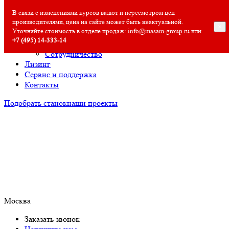
О компании
В связи с изменениями курсов валют и пересмотром цен
производителями, цена на сайте может быть неактуальной.
О компании
×
Уточняйте стоимость в отделе продаж:
info@masam-group.ru
или
Полезная информация
+7 (495) 14‑333‑14
Вакансии
Сотрудничество
Лизинг
Сервис и поддержка
Контакты
Подобрать станок
наши проекты
Москва
Заказать звонок