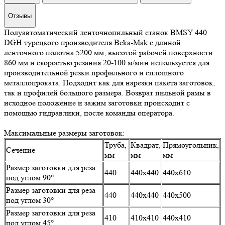
Отзывы
Полуавтоматический ленточнопильный станок BMSY 440
DGH турецкого производителя Beka-Mak с длиной
ленточного полотна 5200 мм, высотой рабочей поверхности
860 мм и скоростью резания 20-100 м/мин используется для
производительной резки профильного и сплошного
металлопроката. Подходит как для нарезки пакета заготовок,
так и профилей большого размера. Возврат пильной рамы в
исходное положение и зажим заготовки происходит с
помощью гидравлики, после команды оператора.
Максимальные размеры заготовок:
Труба,
Квадрат,
Прямоугольник,
Сечение
мм
мм
мм
Размер заготовки для реза
440
440х440
440х610
под углом 90°
Размер заготовки для реза
440
440х440
440х500
под углом 30°
Размер заготовки для реза
410
410х410
440х410
под углом 45°