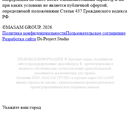
при каких условиях не является публичной офертой,
определяемой положениями Статьи 437 Гражданского кодекса
РФ.
©MASAM GROUP, 2026
Политика конфиденциальности
Пользовательское соглашение
Разработка сайта
Di-Project.Studio
ПРАВОВАЯ ИНФОРМАЦИЯ: ® Торговые марки, указанные на
сайте и промаркированные дисклеймером ®, зарегистрированы и
являются собственностью соответствующих правообладателей,
упоминаются исключительно для справок.
Компания ООО «МАСАМ-ГРУПП» и торговая марка MASAM©
никоим образом не связана с вышеуказанными производителями и
зарегистрированными ими товарными знаками.
Укажите ваш город