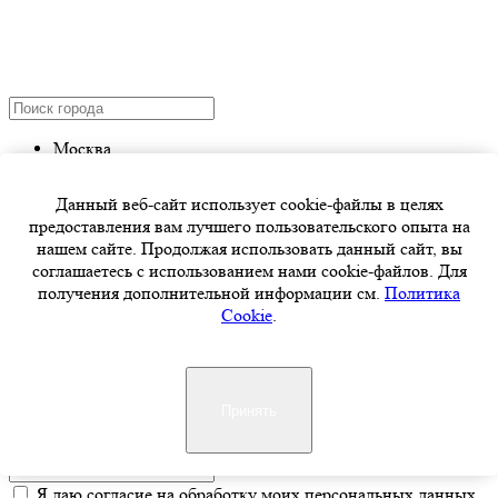
Москва
Заказать звонок
Данный веб-сайт использует cookie-файлы в целях
предоставления вам лучшего пользовательского опыта на
нашем сайте. Продолжая использовать данный сайт, вы
Я даю согласие на обработку моих персональных данных
соглашаетесь с использованием нами cookie-файлов. Для
ООО «МАСАМ-ГРУПП» (ИНН 7722468672) в целях
получения дополнительной информации см.
Политика
обработки заявки и обратной связи. Политика
Cookie
.
конфиденциальности — по
ссылке
отправить заявку
Оставить заявку
Принять
Я даю согласие на обработку моих персональных данных