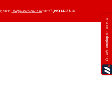
 продаж:
info@masam-group.ru
или
+7 (495) 14‑333‑14
Онлайн подбор лентопила