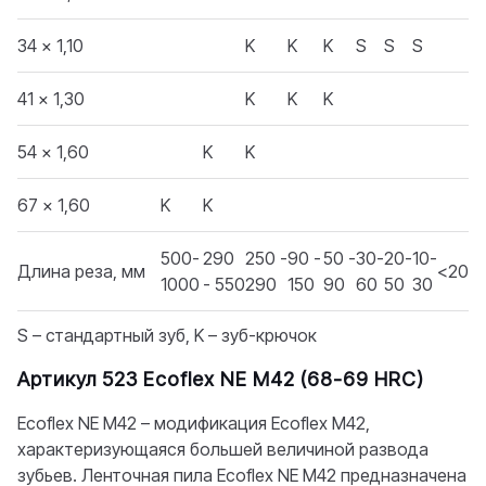
34 x 1,10
K
K
K
S
S
S
41 x 1,30
K
K
K
54 x 1,60
K
K
67 x 1,60
K
K
500-
290
250 -
90 -
50 -
30-
20-
10-
Длина реза, мм
<20
1000
- 550
290
150
90
60
50
30
S – стандартный зуб, K – зуб-крючок
Артикул 523 Ecoflex NE M42 (68-69 HRC)
Ecoflex NE M42 – модификация Ecoflex M42,
характеризующаяся большей величиной развода
зубьев. Ленточная пила Ecoflex NE M42 предназначена