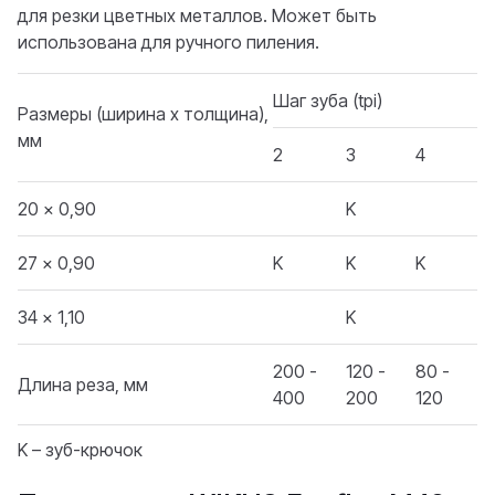
для резки цветных металлов. Может быть
использована для ручного пиления.
Шаг зуба (tpi)
Размеры (ширина х толщина),
мм
2
3
4
20 x 0,90
K
27 x 0,90
K
K
K
34 x 1,10
K
200 -
120 -
80 -
Длина реза, мм
400
200
120
K – зуб-крючок