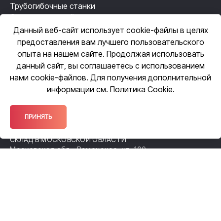
Трубогибочные станки
Станки лазерной резки
Резьбонакатные станки
Данный веб-сайт использует cookie-файлы в целях
Механизация сварки
предоставления вам лучшего пользовательского
Автоматизация сварки
опыта на нашем сайте. Продолжая использовать
данный сайт, вы соглашаетесь с использованием
нами cookie-файлов. Для получения дополнительной
ЦЕНТРАЛЬНЫЙ ОФИС
информации см.
Политика Cookie
.
109518, Москва, ул. Грайвороновская,
д. 23, оф. 615
ОФИС ПРОДАЖ
ПРИНЯТЬ
140105, Московская обл., Раменское,
ул. Чугунова, 38А
СКЛАД В МОСКОВСКОЙ ОБЛАСТИ
Московская обл., Раменское, ул. 100-
й Свирской Дивизии, 52
ФИЛИАЛ В НИЖЕГОРОДСКОЙ ОБЛАСТИ
Нижний Новгород, Спортсменский
переулок, д. 12а
+7 (495) 14-333-14
+7 (800) 555-33-07