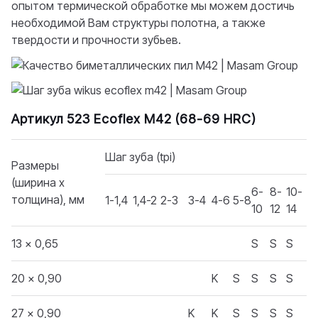
опытом термической обработке мы можем достичь
необходимой Вам структуры полотна, а также
твердости и прочности зубьев.
Артикул 523 Ecoflex M42 (68-69 HRC)
Шаг зуба (tpi)
Размеры
(ширина х
6-
8-
10-
толщина), мм
1-1,4
1,4-2
2-3
3-4
4-6
5-8
10
12
14
13 x 0,65
S
S
S
20 x 0,90
K
S
S
S
S
27 x 0,90
K
K
S
S
S
S