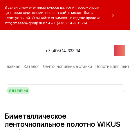
В связи с изменениями курсов валют и пересмотром
цен производителями, цена на сайте может быть
×
неактуальной. Уточняйте стоимость в отделе продаж:
info@masam-group.ru
или
+7 (495) 14‑333‑14
+7 (495) 14-333-14
Главная
Каталог
Ленточнопильные станки
Полотна для лент
В наличии
Биметаллическое
ленточнопильное полотно WIKUS