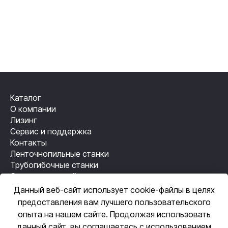
Каталог
О компании
Лизинг
Сервис и поддержка
Контакты
Ленточнопильные станки
Трубогибочные станки
Станки лазерной резки
Резьбонакатные станки
Данный веб-сайт использует cookie-файлы в целях
Механизация сварки
предоставления вам лучшего пользовательского
Автоматизация сварки
опыта на нашем сайте. Продолжая использовать
данный сайт, вы соглашаетесь с использованием