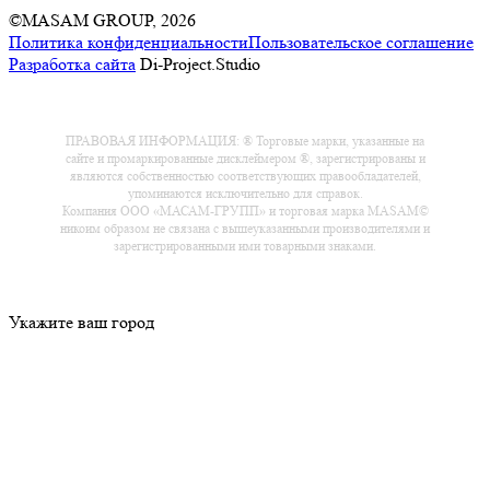
©MASAM GROUP, 2026
Политика конфиденциальности
Пользовательское соглашение
Разработка сайта
Di-Project.Studio
ПРАВОВАЯ ИНФОРМАЦИЯ: ® Торговые марки, указанные на
сайте и промаркированные дисклеймером ®, зарегистрированы и
являются собственностью соответствующих правообладателей,
упоминаются исключительно для справок.
Компания ООО «МАСАМ-ГРУПП» и торговая марка MASAM©
никоим образом не связана с вышеуказанными производителями и
зарегистрированными ими товарными знаками.
Укажите ваш город