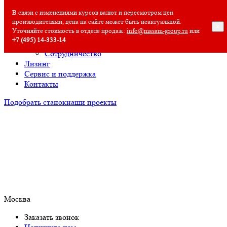
О компании
В связи с изменениями курсов валют и пересмотром цен
производителями, цена на сайте может быть неактуальной.
О компании
×
Уточняйте стоимость в отделе продаж:
info@masam-group.ru
или
Полезная информация
+7 (495) 14‑333‑14
Вакансии
Сотрудничество
Лизинг
Сервис и поддержка
Контакты
Подобрать станок
наши проекты
Москва
Заказать звонок