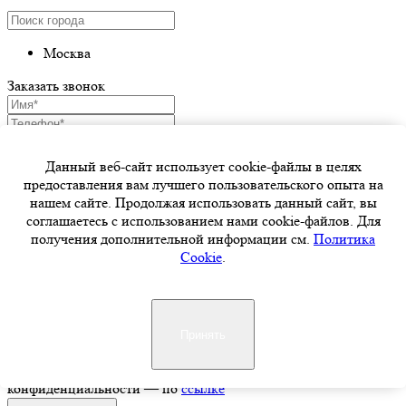
Москва
Заказать звонок
Я даю согласие на обработку моих персональных данных
ООО «МАСАМ-ГРУПП» (ИНН 7722468672) в целях
Данный веб-сайт использует cookie-файлы в целях
обработки заявки и обратной связи. Политика
предоставления вам лучшего пользовательского опыта на
конфиденциальности — по
ссылке
нашем сайте. Продолжая использовать данный сайт, вы
соглашаетесь с использованием нами cookie-файлов. Для
отправить заявку
получения дополнительной информации см.
Политика
Cookie
.
Оставить заявку
Я даю согласие на обработку моих персональных данных
Принять
ООО «МАСАМ-ГРУПП» (ИНН 7722468672) в целях
обработки заявки и обратной связи. Политика
конфиденциальности — по
ссылке