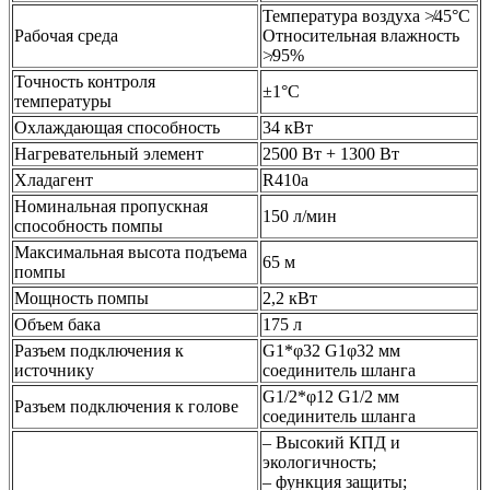
Температура воздуха ≯45°С
Рабочая среда
Относительная влажность
≯95%
Точность контроля
±1°С
температуры
Охлаждающая способность
34 кВт
Нагревательный элемент
2500 Вт + 1300 Вт
Хладагент
R410a
Номинальная пропускная
150 л/мин
способность помпы
Максимальная высота подъема
65 м
помпы
Мощность помпы
2,2 кВт
Объем бака
175 л
Разъем подключения к
G1*φ32 G1φ32 мм
источнику
соединитель шланга
G1/2*φ12 G1/2 мм
Разъем подключения к голове
соединитель шланга
– Высокий КПД и
экологичность;
– функция защиты;