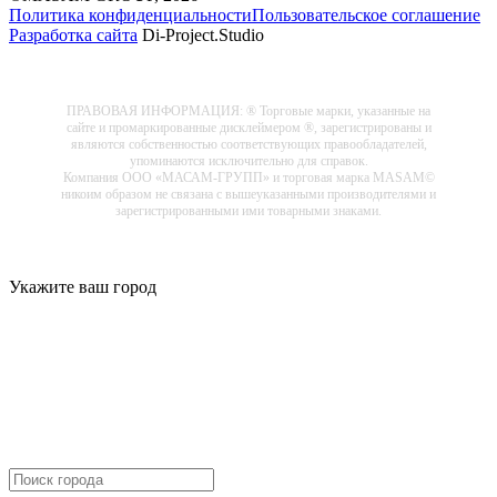
Политика конфиденциальности
Пользовательское соглашение
Разработка сайта
Di-Project.Studio
ПРАВОВАЯ ИНФОРМАЦИЯ: ® Торговые марки, указанные на
сайте и промаркированные дисклеймером ®, зарегистрированы и
являются собственностью соответствующих правообладателей,
упоминаются исключительно для справок.
Компания ООО «МАСАМ-ГРУПП» и торговая марка MASAM©
никоим образом не связана с вышеуказанными производителями и
зарегистрированными ими товарными знаками.
Укажите ваш город