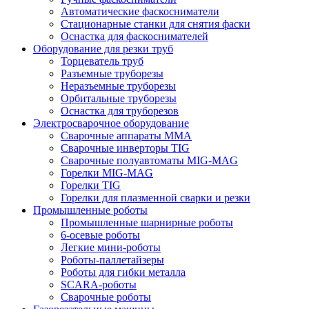
Автоматические фаскосниматели
Стационарные станки для снятия фаски
Оснастка для фаскоснимателей
Оборудование для резки труб
Торцеватель труб
Разъемные труборезы
Неразъемные труборезы
Орбитальные труборезы
Оснастка для труборезов
Электросварочное оборудование
Сварочные аппараты MMA
Сварочные инверторы TIG
Сварочные полуавтоматы MIG-MAG
Горелки MIG-MAG
Горелки TIG
Горелки для плазменной сварки и резки
Промышленные роботы
Промышленные шарнирные роботы
6-осевые роботы
Легкие мини-роботы
Роботы-паллетайзеры
Роботы для гибки металла
SCARA-роботы
Сварочные роботы