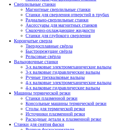
Сверлильные станки
Магнитные сверлильные станки
Станки для сверления отверстий в трубах
Радиально-сверлильные станки
Аксессуары для магнитных станков
Смазочно-охлаждающие жидкости
Станки для глубокого сверления
Корончатые сверла
Твердосплавные свёрла
Быстрорежущие свёрла
Рельсовые свёрла
Вальцовочные станки
3-х валковые электромеханические вальцы
3-х валковые гидравлические вальцы
Ручные трехвалковые вальцы
4-х валковые электромеханические вальцы
4-х валковые гидравлические вальцы
Машины термической резки
Станки плазменной резки
Консольные машины термической резки
Столы для термической резки
Источники плазменной резки
Расходные детали к плазменной резке
Станки для снятия фаски
Ручные фаскосниматели