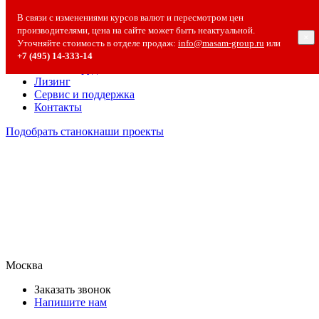
О компании
В связи с изменениями курсов валют и пересмотром цен
О компании
производителями, цена на сайте может быть неактуальной.
×
Полезная информация
Уточняйте стоимость в отделе продаж:
info@masam-group.ru
или
Вакансии
+7 (495) 14‑333‑14
Сотрудничество
Лизинг
Сервис и поддержка
Контакты
Подобрать станок
наши проекты
Москва
Заказать звонок
Напишите нам