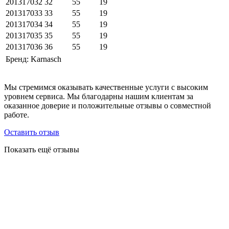
201317032
32
55
19
201317033
33
55
19
201317034
34
55
19
201317035
35
55
19
201317036
36
55
19
Бренд:
Karnasch
Мы стремимся оказывать качественные услуги с высоким
уровнем сервиса. Мы благодарны нашим клиентам за
оказанное доверие и положительные отзывы о совместной
работе.
Оставить отзыв
Показать ещё отзывы