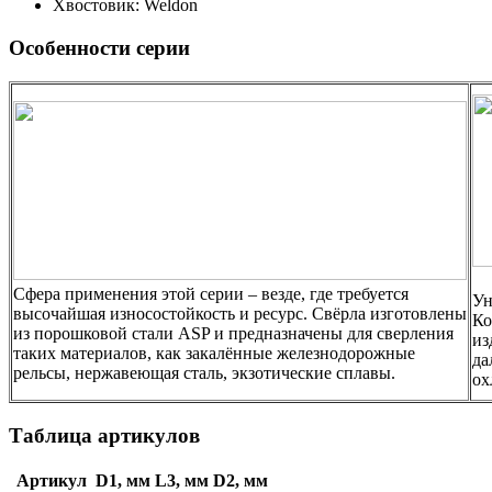
Хвостовик: Weldon
Особенности серии
Сфера применения этой серии – везде, где требуется
Ун
высочайшая износостойкость и ресурс. Свёрла изготовлены
Ко
из порошковой стали ASP и предназначены для сверления
из
таких материалов, как закалённые железнодорожные
да
рельсы, нержавеющая сталь, экзотические сплавы.
ох
Таблица артикулов
Артикул
D1, мм
L3, мм
D2, мм