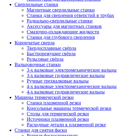
Сверлильные станки
Магнитные сверлильные станки
Станки для сверления отверстий в трубах
Радиально-сверлильные станки
Аксессуары для магнитных станков
Смазочно-охлаждающие жидкости
Станки для глубокого сверления
Корончатые сверла
Твердосплавные свёрла
Быстрорежущие свёрла
Рельсовые свёрла
Вальцовочные станки
3-х валковые электромеханические вальцы
3-х валковые гидравлические вальцы
Ручные трехвалковые вальцы
4-х валковые электромеханические вальцы
4-х валковые гидравлические вальцы
Машины термической резки
Станки плазменной резки
Консольные машины термической резки
Столы для термической резки
Источники плазменной резки
Расходные детали к плазменной резке
Станки для снятия фаски
Ручные фаскосниматели