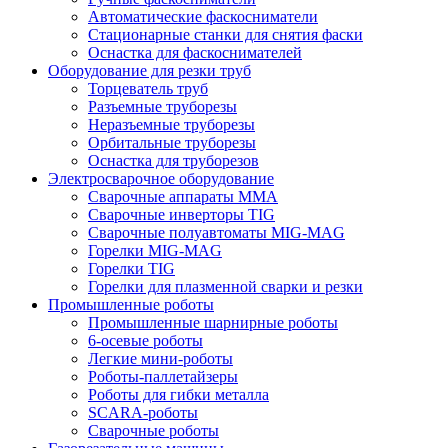
Автоматические фаскосниматели
Стационарные станки для снятия фаски
Оснастка для фаскоснимателей
Оборудование для резки труб
Торцеватель труб
Разъемные труборезы
Неразъемные труборезы
Орбитальные труборезы
Оснастка для труборезов
Электросварочное оборудование
Сварочные аппараты MMA
Сварочные инверторы TIG
Сварочные полуавтоматы MIG-MAG
Горелки MIG-MAG
Горелки TIG
Горелки для плазменной сварки и резки
Промышленные роботы
Промышленные шарнирные роботы
6-осевые роботы
Легкие мини-роботы
Роботы-паллетайзеры
Роботы для гибки металла
SCARA-роботы
Сварочные роботы