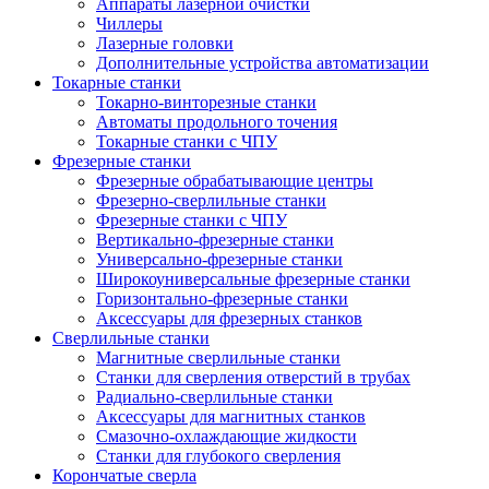
Аппараты лазерной очистки
Чиллеры
Лазерные головки
Дополнительные устройства автоматизации
Токарные станки
Токарно-винторезные станки
Автоматы продольного точения
Токарные станки с ЧПУ
Фрезерные станки
Фрезерные обрабатывающие центры
Фрезерно-сверлильные станки
Фрезерные станки с ЧПУ
Вертикально-фрезерные станки
Универсально-фрезерные станки
Широкоуниверсальные фрезерные станки
Горизонтально-фрезерные станки
Аксессуары для фрезерных станков
Сверлильные станки
Магнитные сверлильные станки
Станки для сверления отверстий в трубах
Радиально-сверлильные станки
Аксессуары для магнитных станков
Смазочно-охлаждающие жидкости
Станки для глубокого сверления
Корончатые сверла