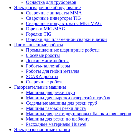
Оснастка для труборезов
Электросварочное оборудование
Сварочные аппараты MMA
Сварочные инверторы TIG
Сварочные полуавтоматы MIG-MAG
Горелки MIG-MAG
Горелки TIG
Горелки для плазменной сварки и резки
Промышленные роботы
Промышленные шарнирные роботы
6-осевые роботы
Легкие мини-роботы
Роботы-паллетайзеры
Роботы для гибки металла
SCARA-роботы
Сварочные роботы
Газорезательные машины
Машины для резки труб
Машины для вырезки отверстий в трубах
Седельные машины для резки труб
Машины газовой резки листа
Машины для резки двутавровых балок и швеллеров
Машины для резки по шаблону
Расходные материалы Huawei
Электроэрозионные станки