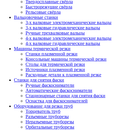
Твердосплавные свёрла
Быстрорежущие свёрла
Рельсовые свёрла
Вальцовочные станки
3-х валковые электромеханические вальцы
3-х валковые гидравлические вальцы
Ручные трехвалковые вальцы
4-х валковые электромеханические вальцы
4-х валковые гидравлические вальцы
Машины термической резки
Станки плазменной резки
Консольные машины термической резки
Столы для термической резки
Источники плазменной резки
Расходные детали к плазменной резке
Станки для снятия фаски
Ручные фаскосниматели
Автоматические фаскосниматели
Стационарные станки для снятия фаски
Оснастка для фаскоснимателей
Оборудование для резки труб
Торцеватель труб
Разъемные труборезы
Неразъемные труборезы
Орбитальные труборезы