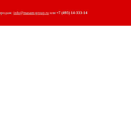
 продаж:
info@masam-group.ru
или
+7 (495) 14‑333‑14